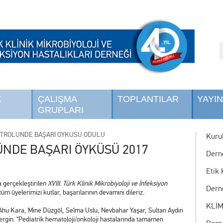
K
ÇALIŞMA
TOPLANTILAR
YAYI
GRUPLARI
NTROLÜNDE BAŞARI ÖYKÜSÜ ÖDÜLÜ
Kurul
ÜNDE BAŞARI ÖYKÜSÜ 2017
Dern
Etik 
 gerçekleştirilen
XVIII. Türk Klinik Mikrobiyoloji ve İnfeksiyon
Dern
tüm üyelerimizi kutlar, başarılarının devamını dileriz.
KLİM
 Ahu Kara, Mine Düzgöl, Selma Uslu, Nevbahar Yaşar, Sultan Aydın
rgin. “Pediatrik hematoloji/onkoloji hastalarında tamamen