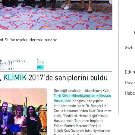
td. Şti.’ye teşekkürlerimizi sunarız.
Gizli
Etkin
Duyu
Habe