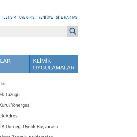
İLETİŞİM
ÜYE GİRİŞİ
YENİ ÜYE
SİTE HARİTASI
NLAR
KLİMİK
UYGULAMALAR
lar
ek Tüzüğü
Kurul Yönergesi
ek Adresi
İK Derneği Üyelik Başvurusu