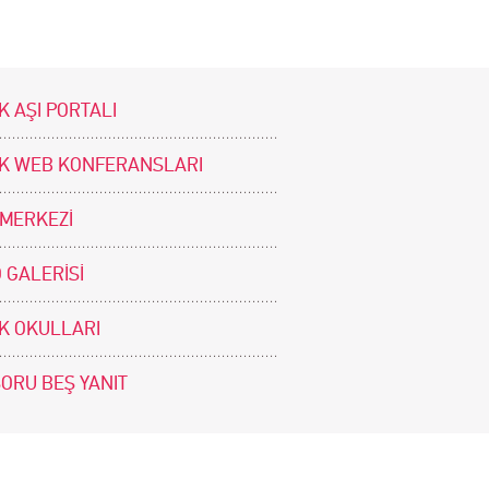
K AŞI PORTALI
İK WEB KONFERANSLARI
 MERKEZİ
 GALERİSİ
İK OKULLARI
SORU BEŞ YANIT
BİZİ TAKİP EDİNİZ