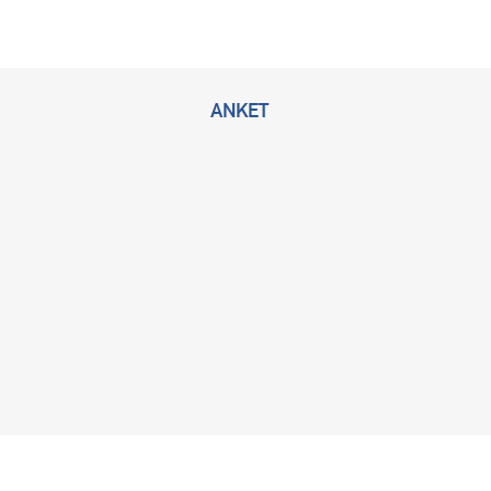
ANKET
2026 © Bu sitenin tüm hakları KLİMİK Derneğine ait