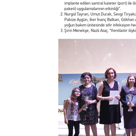
implante edilen santral kateter (port) ile 
paketi) uygulamalarının etkinliği”.
Nurgül Tayran, Umut Durak, Sevgi Tiryaki,
Pakize Aygün, lker İnanç Balkan, Gökhan A
yoğun bakım ünitesinde sıfır infeksiyon he
Şirin Menekşe, Nazlı Ataç. “Ventilatör ilişk