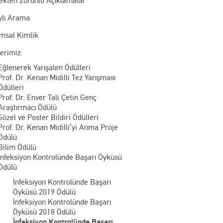
ekten Zorunlu Açıklamalar
ylı Arama
msal Kimlik
lerimiz
Eğlenerek Yarışalım Ödülleri
Prof. Dr. Kenan Midilli Tez Yarışması
Ödülleri
Prof. Dr. Enver Tali Çetin Genç
Araştırmacı Ödülü
Sözel ve Poster Bildiri Ödülleri
Prof. Dr. Kenan Midilli’yi Anma Proje
Ödülü
Bilim Ödülü
İnfeksiyon Kontrolünde Başarı Öyküsü
Ödülü
İnfeksiyon Kontrolünde Başarı
Öyküsü 2019 Ödülü
İnfeksiyon Kontrolünde Başarı
Öyküsü 2018 Ödülü
İnfeksiyon Kontrolünde Başarı