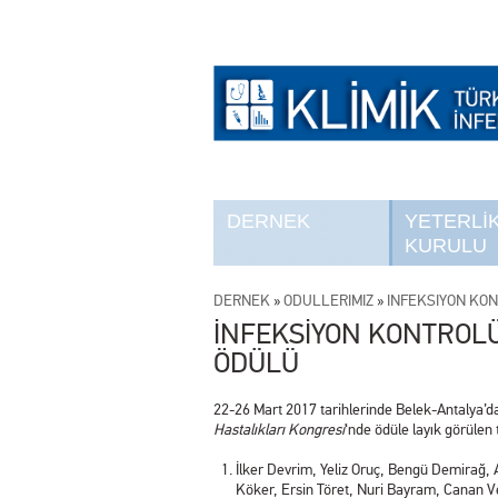
DERNEK
YETERLİ
KURULU
DERNEK
»
ÖDÜLLERİMİZ
»
İNFEKSİYON KO
İNFEKSİYON KONTROL
ÖDÜLÜ
22-26 Mart 2017 tarihlerinde Belek-Antalya’da
Hastalıkları Kongresi
‘nde ödüle layık görülen 
İlker Devrim, Yeliz Oruç, Bengü Demirağ,
Köker, Ersin Töret, Nuri Bayram, Canan Ve