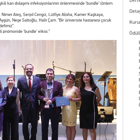
Dern
ilişkili kan dolaşımı infeksiyonlarının önlenmesinde ‘bundle’ (önlem
Deta
 Nimet Ateş, Serpil Cengiz, Lütfiye Alisha, Kamer Kaşkaya,
ygün, Neşe Saltoğlu, Halit Çam. “Bir üniversite hastanesi çocuk
Kuru
defimiz”.
ili pnömonide ‘bundle’ etkisi.”
Ödül