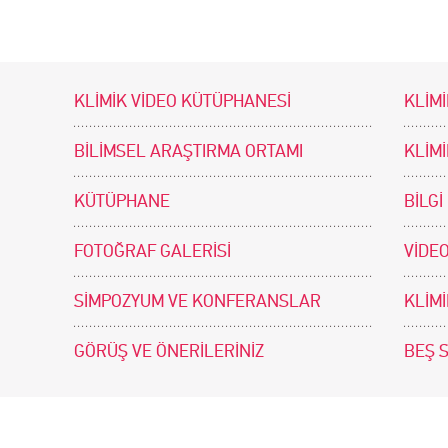
KLİMİK VİDEO KÜTÜPHANESİ
KLİMİ
BİLİMSEL ARAŞTIRMA ORTAMI
KLİM
KÜTÜPHANE
BİLGİ
FOTOĞRAF GALERİSİ
VİDEO
SİMPOZYUM VE KONFERANSLAR
KLİM
GÖRÜŞ VE ÖNERİLERİNİZ
BEŞ 
tir. Tasarım ve Uygulama: .doc