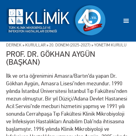
DERNEK
»
KURULLAR
»
20. DÖNEM (2025-2027)
»
YÖNETİM KURULU
PROF. DR. GÖKHAN AYGÜN
(BAŞKAN)
İlk ve orta öğrenimini Amasra/Bartın’da yapan Dr.
Gökhan Aygün, Amasra Lisesi’nden mezundur. 1990
yılında İstanbul Üniversitesi İstanbul Tıp Fakültesi’nden
mezun olmuştur. Bir yıl Düziçi/Adana Devlet Hastanesi
Acil Servisi’nde mecburi hizmetini yapmış ve 1991 yılı
sonunda Cerrahpaşa Tıp Fakültesi Klinik Mikrobiyoloji
ve İnfeksiyon Hastalıkları Anabilim Dalı’nda ihtisasına
başlamıştır. 1996 yılında Klinik Mikrobiyoloji ve