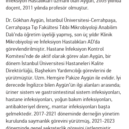
İnfeksiyon Hastalıkları uzmanı olan Aygün, 2005 yılında
doçent, 2011 yılında profesör olmuştur.
Dr. Gökhan Aygün, İstanbul Üniversitesi-Cerrahpaşa,
Cerrahpaşa Tıp Fakültesi Tıbbi Mikrobiyoloji Anabilim
Dalı’nda öğretim üyeliği yapmış, son üç yıldır Klinik
Mikrobiyoloji ve İnfeksiyon Hastalıkları AD’da
görevlendirilmiştir. Hastane İnfeksiyon Kontrol
Komitesi’nde de aktif olarak görev alan Aygün, bir
dönem İstanbul Üniversitesi Hastaneleri Kalite
Direktörlüğü, Başhekim Yardımcılığı görevlerini de
yürütmüştür. Uzm. Hemşire Pakize Aygün ile evlidir. İyi
derecede İngilizce bilen Aygün’ün ilgi alanları arasında;
üriner sistem ve gastrointestinal sistem infeksiyonları,
hastane infeksiyonları, yoğun bakım infeksiyonları,
antibakteriyel direnç, mantar infeksiyonları başta
gelmektedir. 2017-2021 döneminde derneğin yönetim
kurulunda saymanlık görevini yürütmüş, 2021-2023
döneminde genel sekreterlik görevini üstlenmiştir.