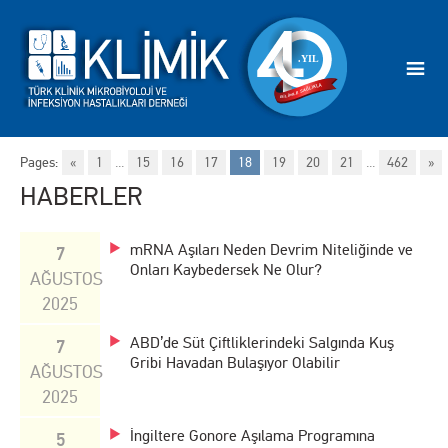
Pages:
«
1
...
15
16
17
18
19
20
21
...
462
»
HABERLER
mRNA Aşıları Neden Devrim Niteliğinde ve
7
Onları Kaybedersek Ne Olur?
AĞUSTOS
2025
ABD’de Süt Çiftliklerindeki Salgında Kuş
7
Gribi Havadan Bulaşıyor Olabilir
AĞUSTOS
2025
İngiltere Gonore Aşılama Programına
5