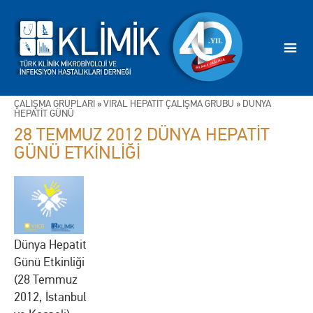
ÇALIŞMA GRUPLARI
»
VİRAL HEPATİT ÇALIŞMA GRUBU
»
DÜNYA
HEPATİT GÜNÜ
28 TEMMUZ 2012 DÜNYA HEPATİT
GÜNÜ ETKİNLİĞİ
Dünya Hepatit
Günü Etkinliği
(28 Temmuz
2012, İstanbul