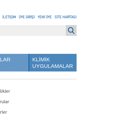
İLETİŞİM
ÜYE GİRİŞİ
YENİ ÜYE
SİTE HARİTASI
NLAR
KLİMİK
UYGULAMALAR
likler
rular
rler