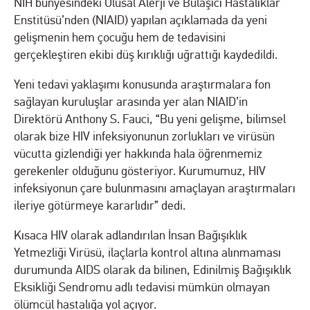
NIH bünyesindeki Ulusal Alerji ve Bulaşıcı Hastalıklar
Enstitüsü’nden (NIAID) yapılan açıklamada da yeni
gelişmenin hem çocuğu hem de tedavisini
gerçekleştiren ekibi düş kırıklığı uğrattığı kaydedildi.
Yeni tedavi yaklaşımı konusunda araştırmalara fon
sağlayan kuruluşlar arasında yer alan NIAID’in
Direktörü Anthony S. Fauci, “Bu yeni gelişme, bilimsel
olarak bize HIV infeksiyonunun zorlukları ve virüsün
vücutta gizlendiği yer hakkında hala öğrenmemiz
gerekenler olduğunu gösteriyor. Kurumumuz, HIV
infeksiyonun çare bulunmasını amaçlayan araştırmaları
ileriye götürmeye kararlıdır” dedi.
Kısaca HIV olarak adlandırılan İnsan Bağışıklık
Yetmezliği Virüsü, ilaçlarla kontrol altına alınmaması
durumunda AIDS olarak da bilinen, Edinilmiş Bağışıklık
Eksikliği Sendromu adlı tedavisi mümkün olmayan
ölümcül hastalığa yol açıyor.