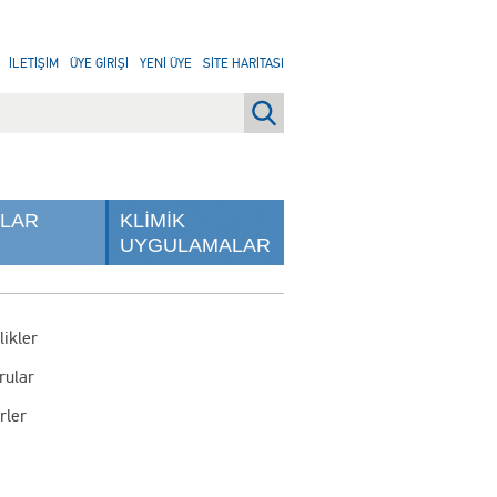
İLETİŞİM
ÜYE GİRİŞİ
YENİ ÜYE
SİTE HARİTASI
NLAR
KLİMİK
UYGULAMALAR
likler
rular
rler