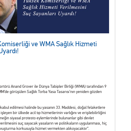
Komiserliği ve WMA Sağlık Hizmeti
Uyardı!
portörü Anand Grover ile Dünya Tabipler Birliği (WMA) tarafından 9
MM’de görüşülen Sağlık Torba Yasa Tasarısı’nın yeniden gözden
n kabul edilmesi halinde bu yasanın 33. Maddesi, doğal felaketlere
işleyen bir ülkede acil tıp hizmetlerinin varlığını ve erişilebilirliğini
neğin siyasal protesto eylemlerinde bulunanlar gibi devlet
i verilmesini suç sayacak yasaların ve politikaların uygulanması, hiç
kovuşturma korkusuyla hizmet vermekten alıkoyacaktır”.