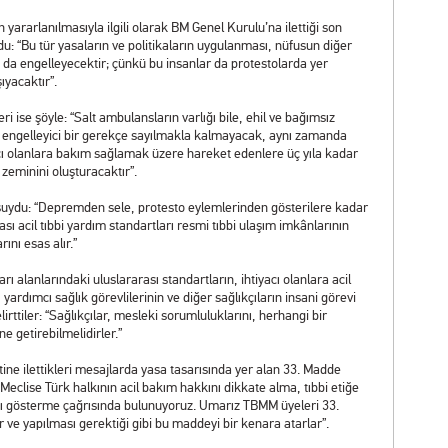
yararlanılmasıyla ilgili olarak BM Genel Kurulu’na ilettiği son
u: “Bu tür yasaların ve politikaların uygulanması, nüfusun diğer
 da engelleyecektir; çünkü bu insanlar da protestolarda yer
ıyacaktır”.
 ise şöyle: “Salt ambulansların varlığı bile, ehil ve bağımsız
ini engelleyici bir gerekçe sayılmakla kalmayacak, aynı zamanda
yacı olanlara bakım sağlamak üzere hareket edenlere üç yıla kadar
zeminini oluşturacaktır”.
de şuydu: “Depremden sele, protesto eylemlerinden gösterilere kadar
ı acil tıbbi yardım standartları resmi tıbbi ulaşım imkânlarının
rını esas alır.”
ı alanlarındaki uluslararası standartların, ihtiyacı olanlara acil
yardımcı sağlık görevlilerinin ve diğer sağlıkçıların insani görevi
ttiler: “Sağlıkçılar, mesleki sorumluluklarını, herhangi bir
 getirebilmelidirler.”
e ilettikleri mesajlarda yasa tasarısında yer alan 33. Madde
i Meclise Türk halkının acil bakım hakkını dikkate alma, tıbbi etiğe
ygı gösterme çağrısında bulunuyoruz. Umarız TBMM üyeleri 33.
r ve yapılması gerektiği gibi bu maddeyi bir kenara atarlar”.