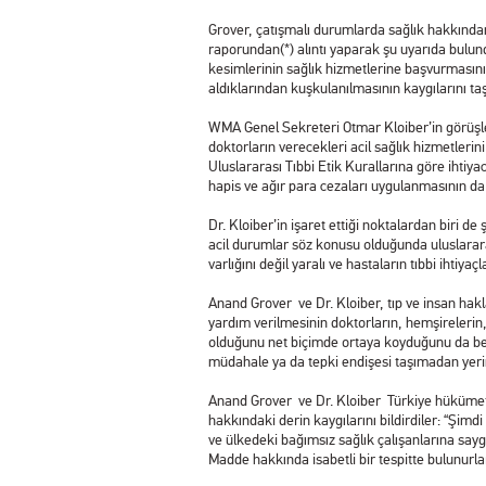
Grover, çatışmalı durumlarda sağlık hakkından 
raporundan(*) alıntı yaparak şu uyarıda bulund
kesimlerinin sağlık hizmetlerine başvurmasını
aldıklarından kuşkulanılmasının kaygılarını taş
WMA Genel Sekreteri Otmar Kloiber’in görüşleri
doktorların verecekleri acil sağlık hizmetler
Uluslararası Tıbbi Etik Kurallarına göre ihti
hapis ve ağır para cezaları uygulanmasının da 
Dr. Kloiber’in işaret ettiği noktalardan biri 
acil durumlar söz konusu olduğunda uluslararas
varlığını değil yaralı ve hastaların tıbbi ihtiyaçla
Anand Grover ve Dr. Kloiber, tıp ve insan haklar
yardım verilmesinin doktorların, hemşirelerin, 
olduğunu net biçimde ortaya koyduğunu da belir
müdahale ya da tepki endişesi taşımadan yerine
Anand Grover ve Dr. Kloiber Türkiye hükümetin
hakkındaki derin kaygılarını bildirdiler: “Şimd
ve ülkedeki bağımsız sağlık çalışanlarına sa
Madde hakkında isabetli bir tespitte bulunurla