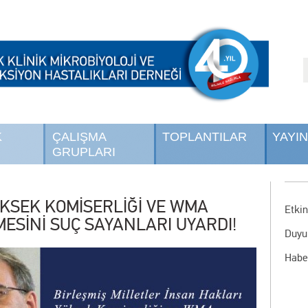
K
ÇALIŞMA
TOPLANTILAR
YAYI
GRUPLARI
KSEK KOMİSERLİĞİ VE WMA
Etkin
MESİNİ SUÇ SAYANLARI UYARDI!
Duyu
Habe