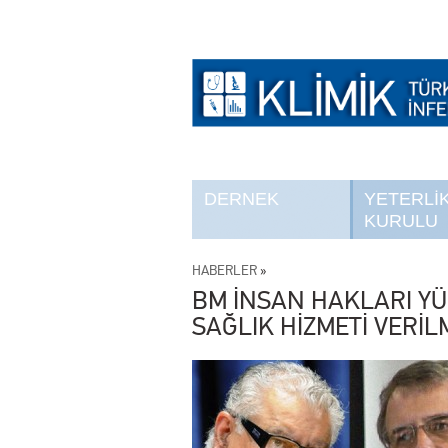
DERNEK
YETERLİ
KURULU
HABERLER
»
BM İNSAN HAKLARI YÜ
SAĞLIK HİZMETİ VERİL