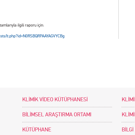
mlarıyla ilgili raporu için:
m/lists/lt.php?id=N0RSBQRPAAYAGVYCBg
KLİMİK VİDEO KÜTÜPHANESİ
KLİMİ
BİLİMSEL ARAŞTIRMA ORTAMI
KLİM
KÜTÜPHANE
BİLGİ