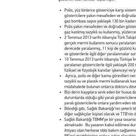
Polis, yüz binlerce göstericiye karşı sist
göstericilere yakın mesafeden ve doğrudan 
gaz bombası sayısı yaklaşık 130 bin kadard
Polis yakın mesafeden ve doğrudan gösteri
gaz katılmış tazyikli su kullanmış, yüzlerce
2 Temmuz 2013 tarihi itibarıyla Türk Tabiple
gerçek mermi kullanımı sonucu yaralanan 8 bi
derecede yaralanmış, 11 kişi de gözünü kay
ve gösterilerle ilgili diğer yaralanmalar so
10 Temmuz 2013 tarihi itibarıyla Türkiye İn
yaralanan göstericilerle ilgili yaklaşık 2
fiziksel ve fizyolojik kanıtlar işkenceyi v
Ayrıca, polis ve diğer kamu görevlileri ne
tazyikli su ve plastik mermi kullanarak kas
müdahalede bulunan onlarca doktoru dövmüş
Bizi derin kaygılara sevk eden bir husus d
durumlarda olduğu gibi yaralı göstericiler
yaralı göstericilerle onlara yardım eden tıb
Bilindiği gibi, Sağlık Bakanlığı’nın yeter
diğer sağlıkçılar kişisel olarak ve TTB’nin 
Sağlık Bakanlığı TBMM’ye bir yasa tasarıs
almaktadır. Bu yasanın kabul edilmesi duru
ihtiyacı olan herkese tıbbi bakım sağlanma
98’inci maddelerine açıkça aykırı olacaktı