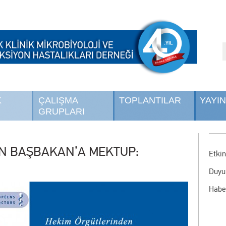
K
ÇALIŞMA
TOPLANTILAR
YAYI
GRUPLARI
N BAŞBAKAN’A MEKTUP:
Etkin
Duyu
Habe