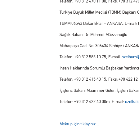
Telefon: +90 312 470 11 00, Faks: +90 312 47
Türkiye Büyük Millet Meclisi (TBMM) Başkanı 
TBMM 06543 Bakanlıklar – ANKARA, E-mail: b
Sağlık Bakanı Dr. Mehmet Müezzinoğlu
Mithatpaşa Cad. No: 306434 Sıhhiye / ANKAR
Telefon: +90 312 585 10 75, E-mail:
ozelburo@
İnsan Haklarında Sorumlu Başbakan Yardımcıs
Telefon: +90 312 415 40 15, Faks: +90 422 12
İçişleriz Bakanı Muammer Güler, İçişleri Baka
Telefon: +90 312 422 40 00m, E-mail:
ozelkal
Mektup için tıklayınız…