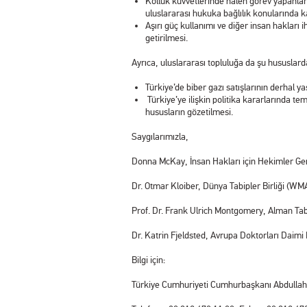
Kolluk kuvvetlerinde halen görev yapanları
uluslararası hukuka bağlılık konularında 
Aşırı güç kullanımı ve diğer insan hakları 
getirilmesi.
Ayrıca, uluslararası topluluğa da şu hususlar
Türkiye’de biber gazı satışlarının derhal y
Türkiye’ye ilişkin politika kararlarında tem
hususların gözetilmesi.
Saygılarımızla,
Donna McKay, İnsan Hakları için Hekimler Ge
Dr. Otmar Kloiber, Dünya Tabipler Birliği (WM
Prof. Dr. Frank Ulrich Montgomery, Alman Ta
Dr. Katrin Fjeldsted, Avrupa Doktorları Daim
Bilgi için:
Türkiye Cumhuriyeti Cumhurbaşkanı Abdullah