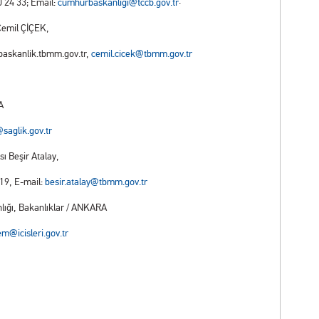
0 24 33; Email:
cumhurbaskanligi@tccb.gov.tr
·
Cemil ÇİÇEK,
askanlik.tbmm.gov.tr,
cemil.cicek@tbmm.gov.tr
A
saglik.gov.tr
ı Beşir Atalay,
 19, E-mail:
besir.atalay@tbmm.gov.tr
nlığı, Bakanlıklar / ANKARA
em@icisleri.gov.tr