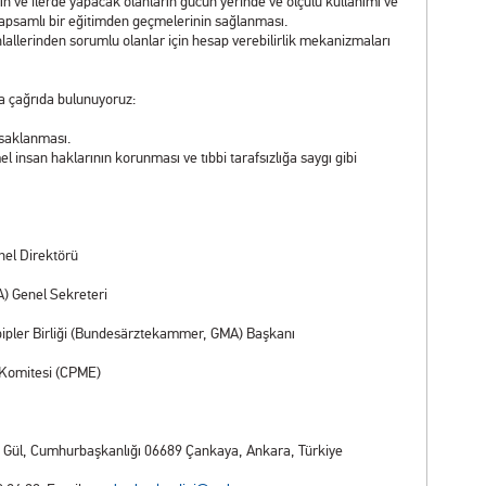
n ve ilerde yapacak olanların gücün yerinde ve ölçülü kullanımı ve
kapsamlı bir eğitimden geçmelerinin sağlanması.
ihlallerinden sorumlu olanlar için hesap verebilirlik mekanizmaları
da çağrıda bulunuyoruz:
asaklanması.
el insan haklarının korunması ve tıbbi tarafsızlığa saygı gibi
nel Direktörü
A) Genel Sekreteri
bipler Birliği (Bundesärztekammer, GMA) Başkanı
i Komitesi (CPME)
 Gül, Cumhurbaşkanlığı 06689 Çankaya, Ankara, Türkiye