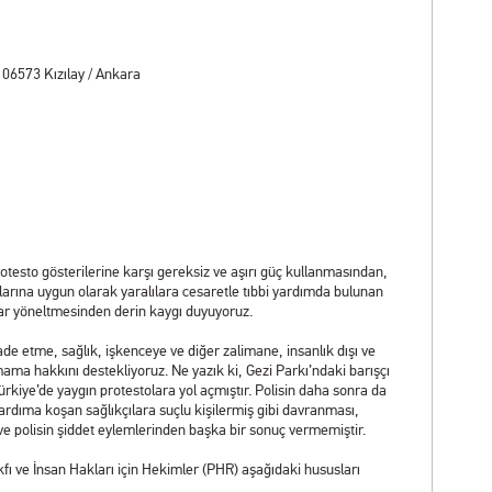
06573 Kızılay / Ankara
otesto gösterilerine karşı gereksiz ve aşırı güç kullanmasından,
salarına uygun olarak yaralılara cesaretle tıbbi yardımda bulunan
rılar yöneltmesinden derin kaygı duyuyoruz.
de etme, sağlık, işkenceye ve diğer zalimane, insanlık dışı ve
ma hakkını destekliyoruz. Ne yazık ki, Gezi Parkı’ndaki barışçı
ürkiye’de yaygın protestolara yol açmıştır. Polisin daha sonra da
 yardıma koşan sağlıkçılara suçlu kişilermiş gibi davranması,
e polisin şiddet eylemlerinden başka bir sonuç vermemiştir.
akfı ve İnsan Hakları için Hekimler (PHR) aşağıdaki hususları