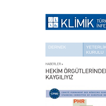
DERNEK
YETERLİ
KURULU
HABERLER
»
HEKİM ÖRGÜTLERİNDE
KAYGILIYIZ