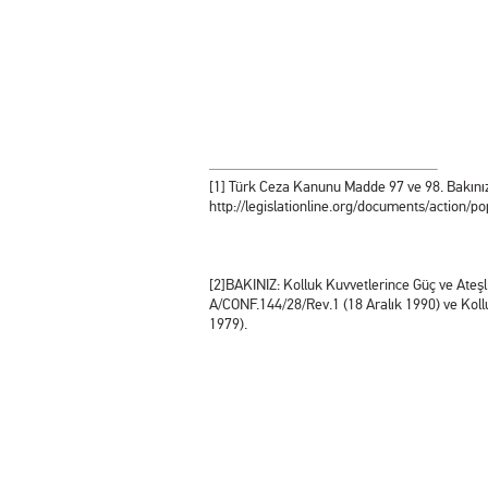
[1] Türk Ceza Kanunu Madde 97 ve 98. Bakını
http://legislationline.org/documents/action/
[2]BAKINIZ: Kolluk Kuvvetlerince Güç ve Ateşli 
A/CONF.144/28/Rev.1 (18 Aralık 1990) ve Kolluk
1979).