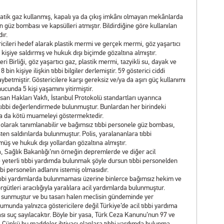
ematik gaz kullanmış, kapalı ya da çıkış imkânı olmayan mekânlarda
güz bombası ve kapsülleri atmıştır. Bildirdiğine göre kullanılan
ır.
cileri hedef alarak plastik mermi ve gerçek mermi, göz yaşartıcı
 kişiye saldırmış ve hukuk dışı biçimde gözaltına almıştır.
ri Birliği, göz yaşartıcı gaz, plastik mermi, tazyikli su, dayak ve
n kişiye ilişkin tıbbi bilgiler derlemiştir. 59 gösterici ciddi
betmiştir. Göstericilere karşı gereksiz ve/ya da aşırı güç kullanımı
nucunda 5 kişi yaşamını yitirmiştir.
san Hakları Vakfı, İstanbul Protokolü standartları uyarınca
00 tıbbi değerlendirmede bulunmuştur. Bunlardan her birindeki
e/ya da kötü muameleyi göstermektedir.
t olarak tanımlanabilir ve bağımsız tıbbi personele güz bombası,
ten saldırılarda bulunmuştur. Polis, yaralananlara tıbbi
 ve hukuk dışı yollardan gözaltına almıştır.
a, Sağlık Bakanlığı’nın örneğin depremlerde ve diğer acil
e yeterli tıbbi yardımda bulunmak şöyle dursun tıbbi personelden
bi personelin adlarını istemiş olmasıdır.
li tıbbi yardımlarda bulunmaması üzerine binlerce bağımsız hekim ve
örgütleri aracılığıyla yaralılara acil yardımlarda bulunmuştur.
ı sunmuştur ve bu tasarı halen meclisin gündeminde yer
munda yalnızca göstericilere değil Türkiye’de acil tıbbi yardıma
sı suç sayılacaktır. Böyle bir yasa, Türk Ceza Kanunu’nun 97 ve
r. Çünkü bu maddeler ihtiyacı olanlara tıbbi yardımda bulunma