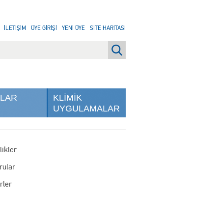
İLETİŞİM
ÜYE GİRİŞİ
YENİ ÜYE
SİTE HARİTASI
NLAR
KLİMİK
UYGULAMALAR
likler
rular
rler