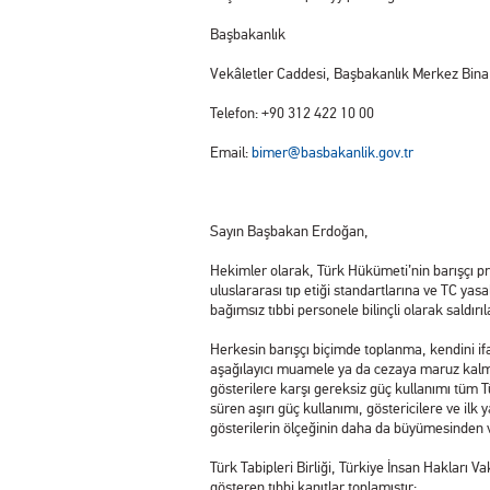
Başbakanlık
Vekâletler Caddesi, Başbakanlık Merkez Bina 
Telefon: +90 312 422 10 00
Email:
bimer@basbakanlik.gov.tr
Sayın Başbakan Erdoğan,
Hekimler olarak, Türk Hükümeti’nin barışçı pr
uluslararası tıp etiği standartlarına ve TC ya
bağımsız tıbbi personele bilinçli olarak saldı
Herkesin barışçı biçimde toplanma, kendini ifa
aşağılayıcı muamele ya da cezaya maruz kalma
gösterilere karşı gereksiz güç kullanımı tüm T
süren aşırı güç kullanımı, göstericilere ve ilk
gösterilerin ölçeğinin daha da büyümesinden v
Türk Tabipleri Birliği, Türkiye İnsan Hakları V
gösteren tıbbi kanıtlar toplamıştır: