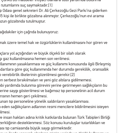
u tutumlarını suç saymaktadır.
[1]
 Odası genel sekreteri Dr. Ali Çerkezoğlu Gezi Parkı’na giderken
işi ile birlikte gözaltına alınmıştır. Çerkezoğlu’nun evi arama
zun gözaltında tutulmuştur.
ğıdakiler için çağrıda bulunuyoruz:
olmak üzere temel hak ve özgürlüklerin kullanılmasını hor gören ve
lara yol açtığından ve büyük ölçekli bir silah olarak
rşı gaz kullanılmasına hemen son verilmesi.
kullanımının yasaklanması ve güç kullanımı konusunda ilgili Birleşmiş
andartlara göre güç kullanımında her durumda gereklilik, oransallık
verebilirlik ilkelerinin gözetilmesi gerekir.
[2]
en serbest bırakılmaları ve yeni göz altılara gidilmemesi.
ıbbi yardımda bulunma görevini yerine getirmeyen sağlıkçıların bu
erine saygı gösterilmesi ve bağımsız tıp personelinin acil durum
rısının hemen geri çekilmesi.
sunan tıp personeline yönelik saldırıların yasaklanması.
m eden sağlıkçıların adlarının resmi mencilere bildirilmesini isteyen
ilmesi.
e insan hakları adına kritik katkılarda bulunan Türk Tabipleri Birliği
zerkliğinin desteklenmesi. Söz konusu kuruluşlar tutarlılıkları ve
arası tıp camiasında büyük saygı görmektedir.