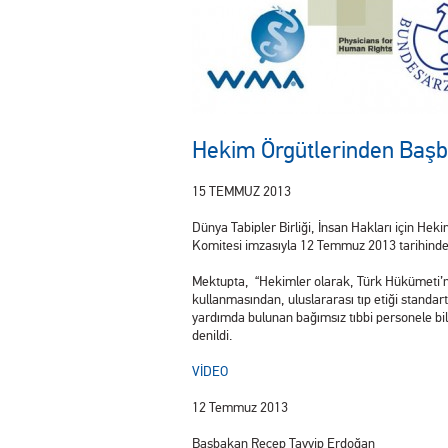
Hekim Örgütlerinden Başba
15 TEMMUZ 2013
Dünya Tabipler Birliği, İnsan Hakları için Hek
Komitesi imzasıyla 12 Temmuz 2013 tarihinde
Mektupta, “Hekimler olarak, Türk Hükümeti’nin
kullanmasından, uluslararası tıp etiği standart
yardımda bulunan bağımsız tıbbi personele bil
denildi.
VİDEO
12 Temmuz 2013
Başbakan Recep Tayyip Erdoğan