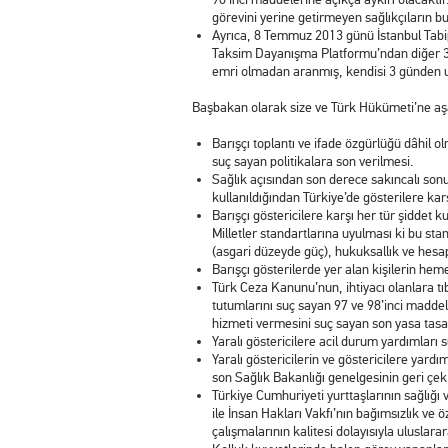
görevini yerine getirmeyen sağlıkçıların b
Ayrıca, 8 Temmuz 2013 günü İstanbul Tabip
Taksim Dayanışma Platformu’ndan diğer 35 k
emri olmadan aranmış, kendisi 3 günden u
Başbakan olarak size ve Türk Hükümeti’ne aşa
Barışçı toplantı ve ifade özgürlüğü dâhil 
suç sayan politikalara son verilmesi.
Sağlık açısından son derece sakıncalı sonuç
kullanıldığından Türkiye’de gösterilere ka
Barışçı göstericilere karşı her tür şiddet 
Milletler standartlarına uyulması ki bu st
(asgari düzeyde güç), hukuksallık ve hesap 
Barışçı gösterilerde yer alan kişilerin hem
Türk Ceza Kanunu’nun, ihtiyacı olanlara t
tutumlarını suç sayan 97 ve 98’inci maddel
hizmeti vermesini suç sayan son yasa tasa
Yaralı göstericilere acil durum yardımları 
Yaralı göstericilerin ve göstericilere yardı
son Sağlık Bakanlığı genelgesinin geri çek
Türkiye Cumhuriyeti yurttaşlarının sağlığı v
ile İnsan Hakları Vakfı’nın bağımsızlık ve ö
çalışmalarının kalitesi dolayısıyla uluslar