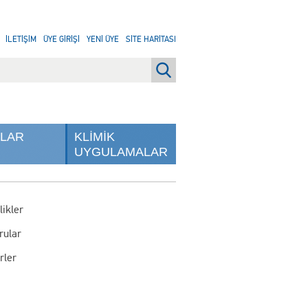
İLETİŞİM
ÜYE GİRİŞİ
YENİ ÜYE
SİTE HARİTASI
NLAR
KLİMİK
UYGULAMALAR
likler
rular
rler