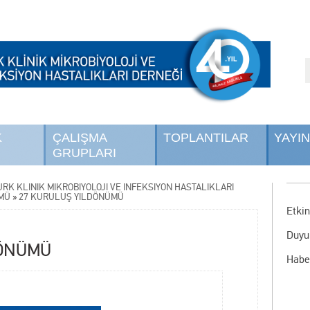
K
ÇALIŞMA
TOPLANTILAR
YAYI
GRUPLARI
ÜRK KLİNİK MİKROBİYOLOJİ VE İNFEKSİYON HASTALIKLARI
ÜMÜ
»
27 KURULUŞ YILDÖNÜMÜ
Etkin
Duyu
DÖNÜMÜ
Habe