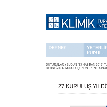
DERNEK
YETERLİ
KURULU
DUYURULAR
»
BUGÜN (13 HAZİRAN 2013) T
DERNEĞİ'NİN KURULUŞUNUN 27. YILDÖN
27 KURULUŞ YIL