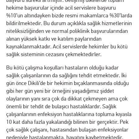
başvuru sürekli artmıştır. Gelişmiş ülkelerde toplam
hekime başvurular içinde acil servislere başvuru
%10’un altındayken bizde resmi makamlarca %30’larda
bildirilmektedir. Bu durum açıklıkla sağlık hizmetlerinin
niteliksizliğinden ve normal poliklinik başvurularından
alınan yüksek katkı ve katılım paylarından
kaynaklanmaktadır. Acil servislerde hekimler bu kötü
sağlık sisteminin cezasını çekmektedirler.
Bu kötü çalışma koşulları hastaların olduğu kadar
sağlık çalışanlarının da sağlığını tehdit etmektedir. İki
gün önce Dikili’de bir hekimin bıçaklanmasında olduğu
gibi her gün yeni bir örneğini yaşadığımız şiddet
olaylarının yanı sıra çok da dikkat çekmeyen ama çok
önemli bir tehdit de bulaşıcı hastalıklardır. Sağlık
çalışanlarının enfeksiyon hastalıklarına topluma kıyasla
10 kat daha fazla yakalandığı bilinen bir gerçektir. Pek
çok sağlık çalışanı, hastasından bulaşan enfeksiyonlar
nedeniyle hastalanmakta, hayatını kaybetmektedir.