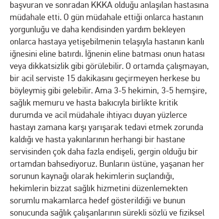
başvuran ve sonradan KKKA olduğu anlaşılan hastasına
müdahale etti. O gün müdahale ettiği onlarca hastanın
yorgunluğu ve daha kendisinden yardım bekleyen
onlarca hastaya yetişebilmenin telaşıyla hastanın kanlı
iğnesini eline batırdı. İğnenin eline batması onun hatası
veya dikkatsizlik gibi görülebilir. O ortamda çalışmayan,
bir acil serviste 15 dakikasını geçirmeyen herkese bu
böyleymiş gibi gelebilir. Ama 3-5 hekimin, 3-5 hemşire,
sağlık memuru ve hasta bakıcıyla birlikte kritik
durumda ve acil müdahale ihtiyacı duyan yüzlerce
hastayı zamana karşı yarışarak tedavi etmek zorunda
kaldığı ve hasta yakınlarının herhangi bir hastane
servisinden çok daha fazla endişeli, gergin olduğu bir
ortamdan bahsediyoruz. Bunların üstüne, yaşanan her
sorunun kaynağı olarak hekimlerin suçlandığı,
hekimlerin bizzat sağlık hizmetini düzenlemekten
sorumlu makamlarca hedef gösterildiği ve bunun
sonucunda sağlık çalışanlarının sürekli sözlü ve fiziksel