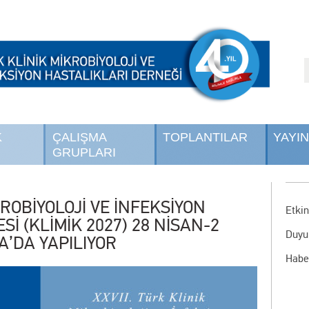
K
ÇALIŞMA
TOPLANTILAR
YAYI
GRUPLARI
KROBİYOLOJİ VE İNFEKSİYON
Etkin
İ (KLİMİK 2027) 28 NİSAN-2
Duyu
A’DA YAPILIYOR
Habe