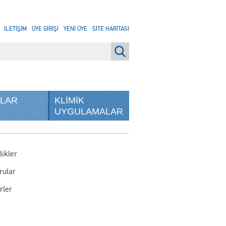
İLETİŞİM
ÜYE GİRİŞİ
YENİ ÜYE
SİTE HARİTASI
NLAR
KLİMİK
UYGULAMALAR
likler
rular
rler