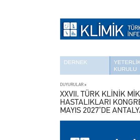
DERNEK
YETERLİ
KURULU
DUYURULAR
»
XXVII. TÜRK KLİNİK Mİ
HASTALIKLARI KONGRES
MAYIS 2027’DE ANTALY