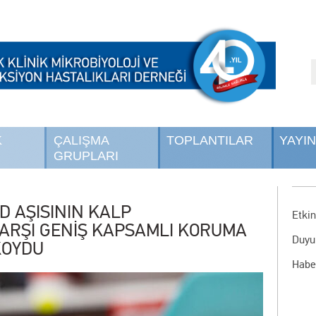
K
ÇALIŞMA
TOPLANTILAR
YAYI
GRUPLARI
ID AŞISININ KALP
Etkin
ARŞI GENİŞ KAPSAMLI KORUMA
Duyu
KOYDU
Habe