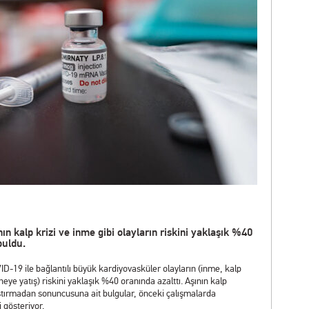
nın kalp krizi ve inme gibi olayların riskini yaklaşık %40
buldu.
ID-19 ile bağlantılı büyük kardiyovasküler olayların (inme, kalp
eye yatış) riskini yaklaşık %40 oranında azalttı. Aşının kalp
aştırmadan sonuncusuna ait bulgular, önceki çalışmalarda
 gösteriyor.