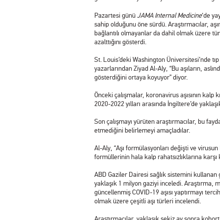
Pazartesi günü
JAMA Internal Medicine
‘de ya
sahip olduğunu öne sürdü. Araştırmacılar, aşın
bağlantılı olmayanlar da dahil olmak üzere t
azalttığını gösterdi.
St. Louis’deki Washington Üniversitesi’nde tıp
yazarlarından Ziyad Al-Aly, “Bu aşıların, aslın
gösterdiğini ortaya koyuyor” diyor.
Önceki çalışmalar, koronavirus aşısının kalp kr
2020-2022 yılları arasında İngiltere’de yaklaşı
Son çalışmayı yürüten araştırmacılar, bu fayd
etmediğini belirlemeyi amaçladılar.
Al-Aly, “Aşı formülasyonları değişti ve virusun
formüllerinin hala kalp rahatsızlıklarına karşı
ABD Gaziler Dairesi sağlık sistemini kullanan 
yaklaşık 1 milyon gaziyi inceledi. Araştırma, 
güncellenmiş COVID-19 aşısı yaptırmayı tercih
olmak üzere çeşitli aşı türleri incelendi.
Araştırmacılar, yaklaşık sekiz ay sonra kohor