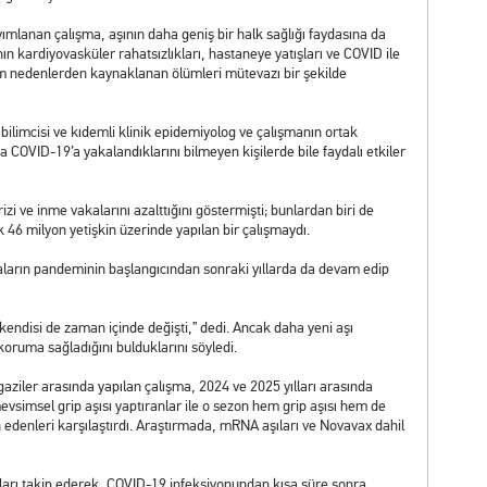
yımlanan çalışma, aşının daha geniş bir halk sağlığı faydasına da
ın kardiyovasküler rahatsızlıkları, hastaneye yatışları ve COVID ile
üm nedenlerden kaynaklanan ölümleri mütevazı bir şekilde
 bilimcisi ve kıdemli klinik epidemiyolog ve çalışmanın ortak
da COVID-19’a yakalandıklarını bilmeyen kişilerde bile faydalı etkiler
izi ve inme vakalarını azalttığını göstermişti; bunlardan biri de
k 46 milyon yetişkin üzerinde yapılan bir çalışmaydı.
aların pandeminin başlangıcından sonraki yıllarda da devam edip
 kendisi de zaman içinde değişti,” dedi. Ancak daha yeni aşı
 koruma sağladığını bulduklarını söyledi.
gaziler arasında yapılan çalışma, 2024 ve 2025 yılları arasında
mevsimsel grip aşısı yaptıranlar ile o sezon hem grip aşısı hem de
 edenleri karşılaştırdı. Araştırmada, mRNA aşıları ve Novavax dahil
tları takip ederek, COVID-19 infeksiyonundan kısa süre sonra