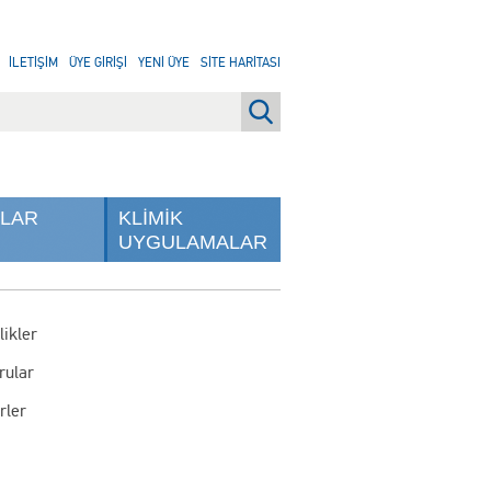
İLETİŞİM
ÜYE GİRİŞİ
YENİ ÜYE
SİTE HARİTASI
NLAR
KLİMİK
UYGULAMALAR
likler
rular
rler