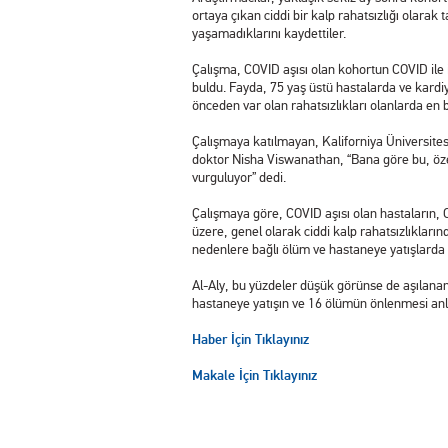
ortaya çıkan ciddi bir kalp rahatsızlığı olarak
yaşamadıklarını kaydettiler.
Çalışma, COVID aşısı olan kohortun COVID ile i
buldu. Fayda, 75 yaş üstü hastalarda ve kardiy
önceden var olan rahatsızlıkları olanlarda en b
Çalışmaya katılmayan, Kaliforniya Üniversite
doktor Nisha Viswanathan, “Bana göre bu, özel
vurguluyor” dedi.
Çalışmaya göre, COVID aşısı olan hastaların, 
üzere, genel olarak ciddi kalp rahatsızlıkları
nedenlere bağlı ölüm ve hastaneye yatışlarda ya
Al-Aly, bu yüzdeler düşük görünse de aşılanan
hastaneye yatışın ve 16 ölümün önlenmesi anla
Haber İçin Tıklayınız
Makale İçin Tıklayınız