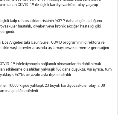
 tanımlanan COVID-19 ile ilişkili kardiyovasküler olay yaşayıp
lişkili kalp rahatsızlıkları riskinin %37.7 daha düşük olduğunu
ovasküler hastalık, diyabet veya kronik akciğer hastalığı gibi
elirgindi.
si Los Angeles’taki Uzun Süreli COVID programının direktörü ve
likle yaşlı bireyler arasında aşılamayı teşvik etmemiz gerektiğini
COVID-19 infeksiyonuyla bağlantılı olmayanlar da dahil olmak
ndan etkilenme olasılıkları yaklaşık %6 daha düşüktü. Aşı ayrıca, tüm
klaşık %7’lik bir azalmayla ilişkilendirildi.
 her 10000 kişide yaklaşık 23 büyük kardiyovasküler olayın, 30
mına geldiğini söyledi.