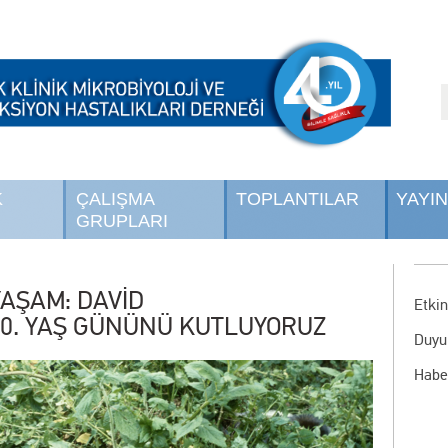
K
ÇALIŞMA
TOPLANTILAR
YAYI
GRUPLARI
AŞAM: DAVİD
Etkin
0. YAŞ GÜNÜNÜ KUTLUYORUZ
Duyu
Habe