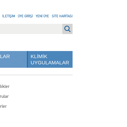
İLETİŞİM
ÜYE GİRİŞİ
YENİ ÜYE
SİTE HARİTASI
NLAR
KLİMİK
UYGULAMALAR
likler
rular
rler