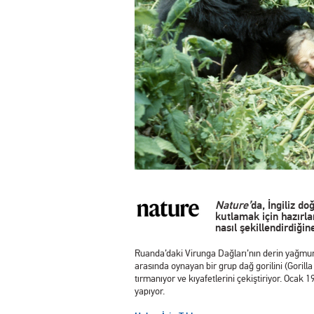
Nature’
da, İngiliz d
kutlamak için hazırl
nasıl şekillendirdiğine
Ruanda’daki Virunga Dağları’nın derin yağmur 
arasında oynayan bir grup dağ gorilini (Gorilla 
tırmanıyor ve kıyafetlerini çekiştiriyor. Ocak 1
yapıyor.