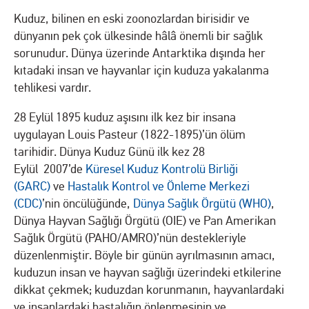
Kuduz, bilinen en eski zoonozlardan birisidir ve
dünyanın pek çok ülkesinde hâlâ önemli bir sağlık
sorunudur. Dünya üzerinde Antarktika dışında her
kıtadaki insan ve hayvanlar için kuduza yakalanma
tehlikesi vardır.
28 Eylül 1895 kuduz aşısını ilk kez bir insana
uygulayan Louis Pasteur (1822-1895)’ün ölüm
tarihidir. Dünya Kuduz Günü ilk kez 28
Eylül 2007’de
Küresel Kuduz Kontrolü Birliği
(GARC)
ve
Hastalık Kontrol ve Önleme Merkezi
(CDC)
’nin öncülüğünde,
Dünya Sağlık Örgütü (WHO)
,
Dünya Hayvan Sağlığı Örgütü (OIE) ve Pan Amerikan
Sağlık Örgütü (PAHO/AMRO)’nün destekleriyle
düzenlenmiştir. Böyle bir günün ayrılmasının amacı,
kuduzun insan ve hayvan sağlığı üzerindeki etkilerine
dikkat çekmek; kuduzdan korunmanın, hayvanlardaki
ve insanlardaki hastalığın önlenmesinin ve