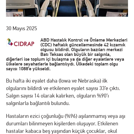
30 Mayıs 2025
ABD Hastalık Kontrol ve Önleme Merkezleri
(CDC) haftalık güncellemesinde 42 kızamık
olgusu bildirdi. Olguların bazıları merkezi
Batı Teksas olan büyük bir salgınla,
diğerleri ise toplum içi bulaşma ya da diğer eyaletlere veya
ülkelere seyahatlerle bağlantılıydı. Ülkedeki toplam olgu
sayısı 1088’e yükseldi.
Bu hafta iki eyalet daha (Iowa ve Nebraska) ilk
olgularını bildirdi ve etkilenen eyalet sayısı 33’e çıktı.
Salgın sayısı 14 olarak kalırken, olguların %90’ı
salgınlarla bağlantılı bulundu.
Hastaların ezici çoğunluğu (%96) aşılanmamış veya aşı
durumları bilinmeyen kişilerden oluşuyor. Etkilenen
hastalar kabaca beş yaşından küçük çocuklar, okul