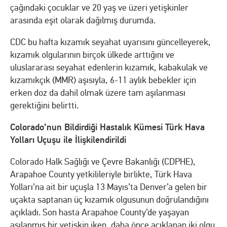
çağındaki çocuklar ve 20 yaş ve üzeri yetişkinler
arasında eşit olarak dağılmış durumda.
CDC bu hafta kızamık seyahat uyarısını güncelleyerek,
kızamık olgularının birçok ülkede arttığını ve
uluslararası seyahat edenlerin kızamık, kabakulak ve
kızamıkçık (MMR) aşısıyla, 6-11 aylık bebekler için
erken doz da dahil olmak üzere tam aşılanması
gerektiğini belirtti.
Colorado’nun Bildirdiği Hastalık Kümesi Türk Hava
Yolları Uçuşu ile İlişkilendirildi
Colorado Halk Sağlığı ve Çevre Bakanlığı (CDPHE),
Arapahoe County yetkilileriyle birlikte, Türk Hava
Yolları’na ait bir uçuşla 13 Mayıs’ta Denver’a gelen bir
uçakta saptanan üç kızamık olgusunun doğrulandığını
açıkladı. Son hasta Arapahoe County’de yaşayan
aşılanmış bir yetişkin iken, daha önce açıklanan iki olgu