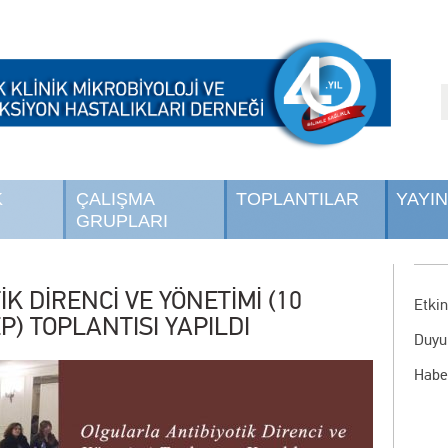
K
ÇALIŞMA
TOPLANTILAR
YAYI
GRUPLARI
K DİRENCİ VE YÖNETİMİ (10
Etkin
P) TOPLANTISI YAPILDI
Duyu
Habe