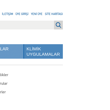
İLETİŞİM
ÜYE GİRİŞİ
YENİ ÜYE
SİTE HARİTASI
NLAR
KLİMİK
UYGULAMALAR
likler
rular
rler