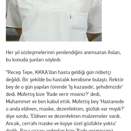
Her yıl sözleşmelerinin yenilendiğini anımsatan Aslan,
bu konuda şunları söyledi:
“Recep Tepe, KKKA’dan hasta geldiği gün nöbetçi
değildi. Bir şekilde bu hastalık kendisine bulaştı. Rektör
bey de o gün yapılan törende ‘İş kazasıdır, şehidimizdir’
dedi. Müfettiş bize ‘İfade verir misiniz?’ dedi,
Muhammet ve ben kabul ettik. Müfettiş bey ‘Hastanede
o anda eldiven, maske, dezenfekten, gözlük var mıydı?’
diye sordu. ‘Eldiven ve dezenfekten malzemeler vardı.
Ancak, cerrahi maske ve kişiye özel gözlükte yoktu’
dedik. Para cezası ardından bize ‘İfade vermişsiniz,