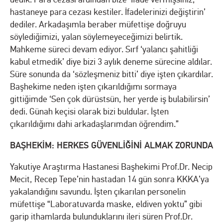
hastaneye para cezası kestiler. İfadelerinizi değiştirin’
dediler. Arkadaşımla beraber müfettişe doğruyu
söylediğimizi, yalan söylemeyeceğimizi belirtik.
Mahkeme süreci devam ediyor. Sırf ‘yalancı şahitliği
kabul etmedik’ diye bizi 3 aylık deneme sürecine aldılar.
Süre sonunda da ‘sözleşmeniz bitti’ diye işten çıkardılar.
Başhekime neden işten çıkarıldığımı sormaya
gittiğimde ‘Sen çok dürüstsün, her yerde iş bulabilirsin’
dedi. Günah keçisi olarak bizi buldular. İşten
çıkarıldığımı dahi arkadaşlarımdan öğrendim.”
BAŞHEKİM: HERKES GÜVENLİĞİNİ ALMAK ZORUNDA
Yakutiye Araştırma Hastanesi Başhekimi Prof.Dr. Necip
Mecit, Recep Tepe’nin hastadan 14 gün sonra KKKA’ya
yakalandığını savundu. İşten çıkarılan personelin
müfettişe “Laboratuvarda maske, eldiven yoktu” gibi
garip ithamlarda bulunduklarını ileri süren Prof.Dr.