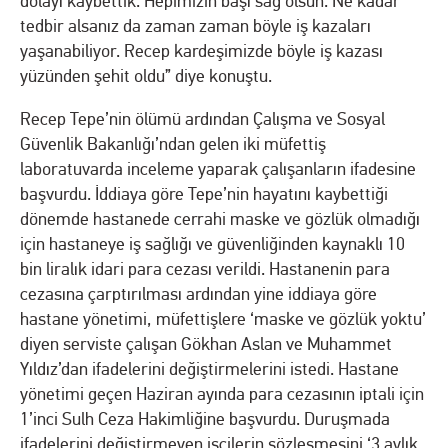
dolayı kaybettik. Hepimizin başı sağ olsun. Ne kadar
tedbir alsanız da zaman zaman böyle iş kazaları
yaşanabiliyor. Recep kardeşimizde böyle iş kazası
yüzünden şehit oldu” diye konuştu.
Recep Tepe’nin ölümü ardından Çalışma ve Sosyal
Güvenlik Bakanlığı’ndan gelen iki müfettiş
laboratuvarda inceleme yaparak çalışanların ifadesine
başvurdu. İddiaya göre Tepe’nin hayatını kaybettiği
dönemde hastanede cerrahi maske ve gözlük olmadığı
için hastaneye iş sağlığı ve güvenliğinden kaynaklı 10
bin liralık idari para cezası verildi. Hastanenin para
cezasına çarptırılması ardından yine iddiaya göre
hastane yönetimi, müfettişlere ‘maske ve gözlük yoktu’
diyen serviste çalışan Gökhan Aslan ve Muhammet
Yıldız’dan ifadelerini değiştirmelerini istedi. Hastane
yönetimi geçen Haziran ayında para cezasının iptali için
1’inci Sulh Ceza Hakimliğine başvurdu. Duruşmada
ifadelerini değiştirmeyen işçilerin sözleşmesini ‘3 aylık