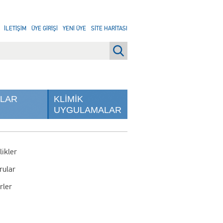
İLETİŞİM
ÜYE GİRİŞİ
YENİ ÜYE
SİTE HARİTASI
NLAR
KLİMİK
UYGULAMALAR
likler
rular
rler