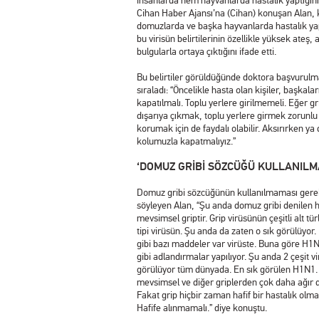
insanlarda hem hayvanlarda hastalık yaptığını
Cihan Haber Ajansı’na (Cihan) konuşan Alan, 
domuzlarda ve başka hayvanlarda hastalık ya
bu virisün belirtilerinin özellikle yüksek ateş, 
bulgularla ortaya çıktığını ifade etti.
Bu belirtiler görüldüğünde doktora başvurulma
sıraladı: “Öncelikle hasta olan kişiler, başka
kapatılmalı. Toplu yerlere girilmemeli. Eğer g
dışarıya çıkmak, toplu yerlere girmek zorunlu 
korumak için de faydalı olabilir. Aksırırken y
kolumuzla kapatmalıyız.”
‘DOMUZ GRİBİ SÖZCÜĞÜ KULLANILM
Domuz gribi sözcüğünün kullanılmaması gerek
söyleyen Alan, “Şu anda domuz gribi denilen h
mevsimsel griptir. Grip virüsünün çeşitli alt türl
tipi virüsün. Şu anda da zaten o sık görülüyor.
gibi bazı maddeler var virüste. Buna göre H
gibi adlandırmalar yapılıyor. Şu anda 2 çeşit vi
görülüyor tüm dünyada. En sık görülen H1N1.
mevsimsel ve diğer griplerden çok daha ağır d
Fakat grip hiçbir zaman hafif bir hastalık olma
Hafife alınmamalı.” diye konuştu.