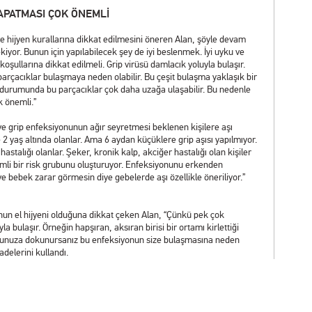
KAPATMASI ÇOK ÖNEMLİ
e hijyen kurallarına dikkat edilmesini öneren Alan, şöyle devam
kiyor. Bunun için yapılabilecek şey de iyi beslenmek. İyi uyku ve
oşullarına dikkat edilmeli. Grip virüsü damlacık yoluyla bulaşır.
rçacıklar bulaşmaya neden olabilir. Bu çeşit bulaşma yaklaşık bir
durumunda bu parçacıklar çok daha uzağa ulaşabilir. Bu nedenle
k önemli.”
n ve grip enfeksiyonunun ağır seyretmesi beklenen kişilere aşı
 2 yaş altında olanlar. Ama 6 aydan küçüklere grip aşısı yapılmıyor.
astalığı olanlar. Şeker, kronik kalp, akciğer hastalığı olan kişiler
emli bir risk grubunu oluşturuyor. Enfeksiyonunu erkenden
e bebek zarar görmesin diye gebelerde aşı özellikle öneriliyor.”
nun el hijyeni olduğuna dikkat çeken Alan, “Çünkü pek çok
a bulaşır. Örneğin hapşıran, aksıran birisi bir ortamı kirlettiği
rnunuza dokunursanız bu enfeksiyonun size bulaşmasına neden
fadelerini kullandı.