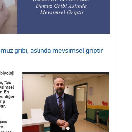
muz gribi, aslında mevsimsel griptir
biyoloji
n, “Şu
vsimsel
r. En
ve diğer
rip
tır.
uğunu
em