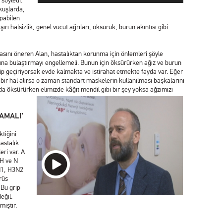
 söyledi.
kuşlarda,
pabilen
aşırı halsizlik, genel vücut ağrıları, öksürük, burun akıntısı gibi
sını öneren Alan, hastalıktan korunma için önlemleri şöyle
larına bulaştırmayı engellemeli. Bunun için öksürürken ağız ve burun
rip geçiriyorsak evde kalmakta ve istirahat etmekte fayda var. Eğer
bir hal alırsa o zaman standart maskelerin kullanılması başkalarını
a da öksürürken elimizde kâğıt mendil gibi bir şey yoksa ağzımızı
AMALI’
tiğini
astalık
eri var. A
 H ve N
1N1, H3N2
rüs
 Bu grip
eğil.
mıştır.