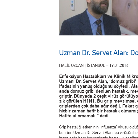
Uzman Dr. Servet Alan: Do
HALİL ÖZCAN
| İSTANBUL –
19.01.2016
Enfeksiyon Hastalıkları ve Klinik Mikro
Uzmanı Dr. Servet Alan, ‘domuz gribi’
ifadesinin yanlış olduğunu söyledi. Ala
anda domuz gribi denilen hastalık, me
griptir. Dünyada 2 çeşit virüs görülüyo
sık görülen H1N1. Bu grip mevsimsel 
griplerden çok daha ağır değil. Fakat g
hiçbir zaman hafif bir hastalık olmamış
Hafife alınmamalı.” dedi.
Grip hastalığı etkeninin ‘influenza’ virüsü old
belirten Uzman Dr. Servet Alan, bu virüsün h