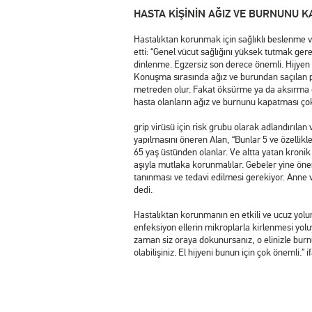
HASTA KİŞİNİN AĞIZ VE BURNUNU 
Hastalıktan korunmak için sağlıklı beslenme v
etti: “Genel vücut sağlığını yüksek tutmak gere
dinlenme. Egzersiz son derece önemli. Hijyen k
Konuşma sırasında ağız ve burundan saçılan pa
metreden olur. Fakat öksürme ya da aksırma 
hasta olanların ağız ve burnunu kapatması ço
grip virüsü için risk grubu olarak adlandırıla
yapılmasını öneren Alan, “Bunlar 5 ve özellikle
65 yaş üstünden olanlar. Ve altta yatan kronik h
aşıyla mutlaka korunmalılar. Gebeler yine ön
tanınması ve tedavi edilmesi gerekiyor. Anne v
dedi.
Hastalıktan korunmanın en etkili ve ucuz yolu
enfeksiyon ellerin mikroplarla kirlenmesi yoluyl
zaman siz oraya dokunursanız, o elinizle bu
olabilişiniz. El hijyeni bunun için çok önemli.” i