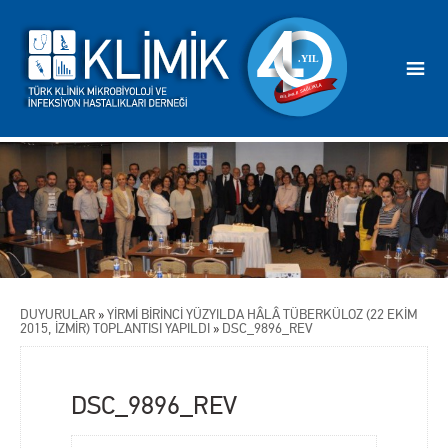
DUYURULAR
»
YİRMİ BİRİNCİ YÜZYILDA HÂLÂ TÜBERKÜLOZ (22 EKİM
2015, İZMİR) TOPLANTISI YAPILDI
»
DSC_9896_REV
DSC_9896_REV