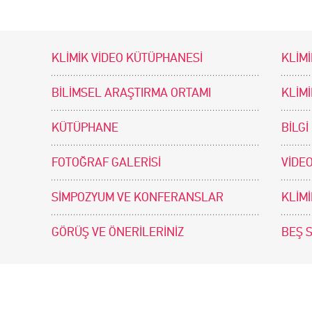
KLİMİK VİDEO KÜTÜPHANESİ
KLİMİ
BİLİMSEL ARAŞTIRMA ORTAMI
KLİM
KÜTÜPHANE
BİLGİ
FOTOĞRAF GALERİSİ
VİDEO
SİMPOZYUM VE KONFERANSLAR
KLİM
GÖRÜŞ VE ÖNERİLERİNİZ
BEŞ 
tir. Tasarım ve Uygulama: .doc