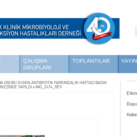
K
ÇALIŞMA
TOPLANTILAR
YAYI
GRUPLARI
MA GRUBU DÜNYA ANTİBİYOTİK FARKINDALIK HAFTASI BASIN
RKEZİNDE YAPILDI
»
IMG_2474_REV
Etkin
Duyu
Habe