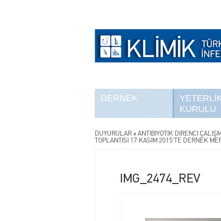
DERNEK
YETERLİ
KURULU
DUYURULAR
»
ANTİBİYOTİK DİRENCİ ÇALIŞ
TOPLANTISI 17 KASIM 2015'TE DERNEK ME
IMG_2474_REV