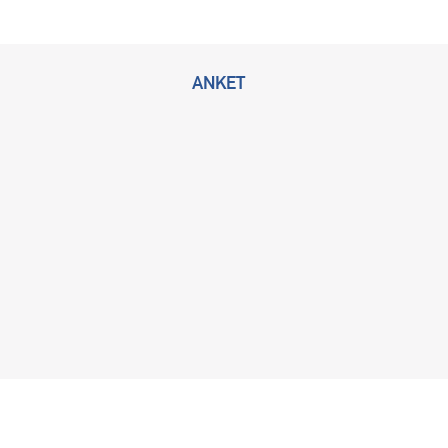
ANKET
2026 © Bu sitenin tüm hakları KLİMİK Derneğine ait