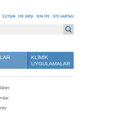
İLETİŞİM
ÜYE GİRİŞİ
YENİ ÜYE
SİTE HARİTASI
NLAR
KLİMİK
UYGULAMALAR
likler
rular
rler