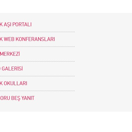
K AŞI PORTALI
İK WEB KONFERANSLARI
 MERKEZİ
 GALERİSİ
İK OKULLARI
SORU BEŞ YANIT
BİZİ TAKİP EDİNİZ