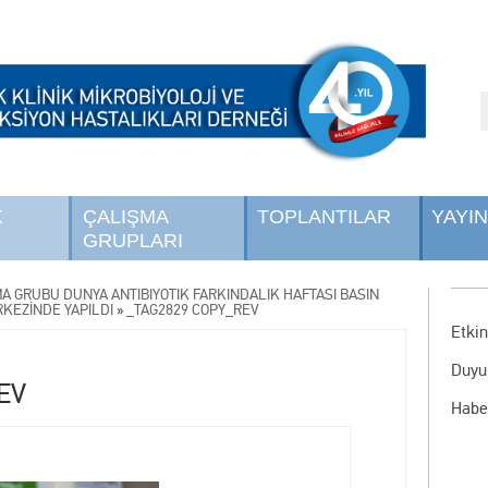
K
ÇALIŞMA
TOPLANTILAR
YAYI
GRUPLARI
MA GRUBU DÜNYA ANTİBİYOTİK FARKINDALIK HAFTASI BASIN
RKEZİNDE YAPILDI
»
_TAG2829 COPY_REV
Etkin
Duyu
EV
Habe