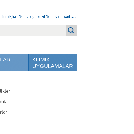
İLETİŞİM
ÜYE GİRİŞİ
YENİ ÜYE
SİTE HARİTASI
NLAR
KLİMİK
UYGULAMALAR
likler
rular
rler