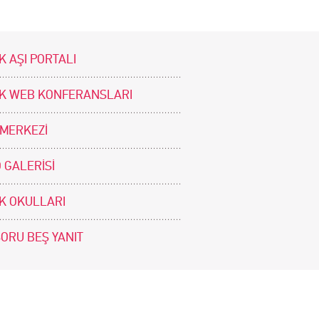
K AŞI PORTALI
İK WEB KONFERANSLARI
 MERKEZİ
 GALERİSİ
İK OKULLARI
SORU BEŞ YANIT
BİZİ TAKİP EDİNİZ