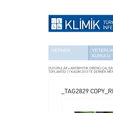
DERNEK
YETERLİ
KURULU
DUYURULAR
»
ANTİBİYOTİK DİRENCİ ÇALIŞ
TOPLANTISI 17 KASIM 2015'TE DERNEK ME
_TAG2829 COPY_R