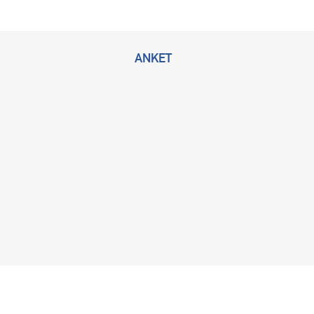
ANKET
2026 © Bu sitenin tüm hakları KLİMİK Derneğine ait