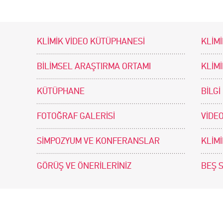
KLİMİK VİDEO KÜTÜPHANESİ
KLİMİ
BİLİMSEL ARAŞTIRMA ORTAMI
KLİM
KÜTÜPHANE
BİLGİ
FOTOĞRAF GALERİSİ
VİDEO
SİMPOZYUM VE KONFERANSLAR
KLİM
GÖRÜŞ VE ÖNERİLERİNİZ
BEŞ 
tir. Tasarım ve Uygulama: .doc