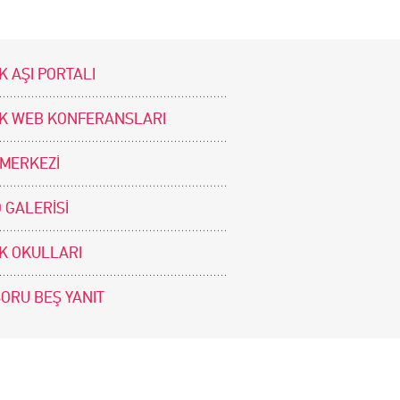
K AŞI PORTALI
İK WEB KONFERANSLARI
 MERKEZİ
 GALERİSİ
İK OKULLARI
SORU BEŞ YANIT
BİZİ TAKİP EDİNİZ