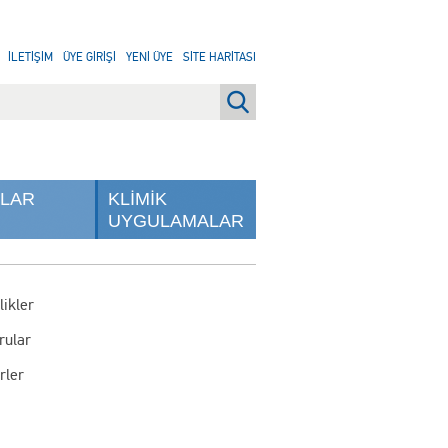
İLETİŞİM
ÜYE GİRİŞİ
YENİ ÜYE
SİTE HARİTASI
NLAR
KLİMİK
UYGULAMALAR
likler
rular
rler