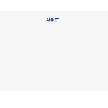
ANKET
2026 © Bu sitenin tüm hakları KLİMİK Derneğine ait