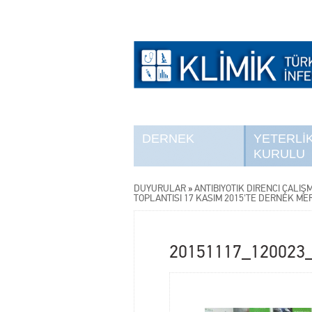
DERNEK
YETERLİ
KURULU
DUYURULAR
»
ANTİBİYOTİK DİRENCİ ÇALIŞ
TOPLANTISI 17 KASIM 2015'TE DERNEK ME
20151117_120023