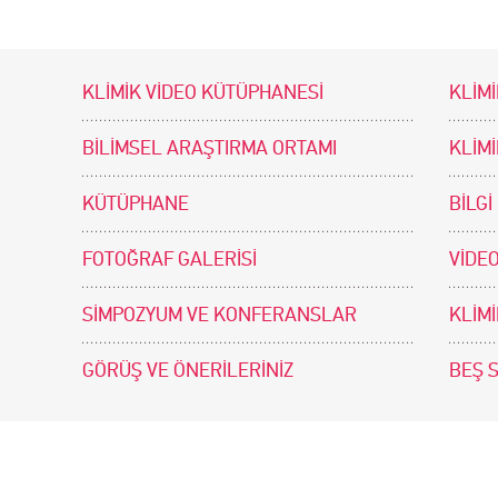
KLİMİK VİDEO KÜTÜPHANESİ
KLİMİ
BİLİMSEL ARAŞTIRMA ORTAMI
KLİM
KÜTÜPHANE
BİLGİ
FOTOĞRAF GALERİSİ
VİDEO
SİMPOZYUM VE KONFERANSLAR
KLİM
GÖRÜŞ VE ÖNERİLERİNİZ
BEŞ 
tir. Tasarım ve Uygulama: .doc