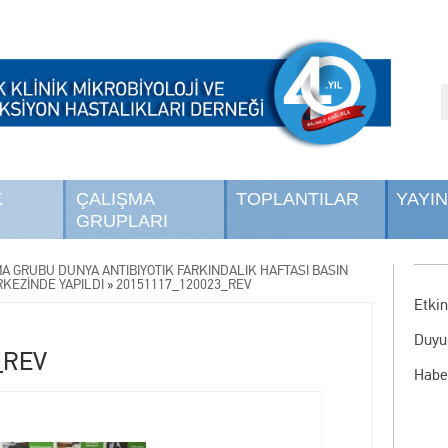
K
ÇALIŞMA
TOPLANTILAR
YAYI
GRUPLARI
MA GRUBU DÜNYA ANTİBİYOTİK FARKINDALIK HAFTASI BASIN
RKEZİNDE YAPILDI
»
20151117_120023_REV
Etkin
Duyu
_REV
Habe