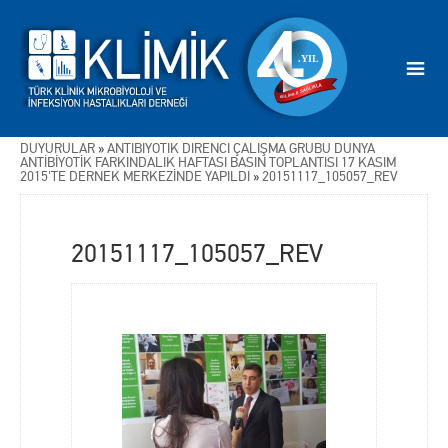
DUYURULAR
»
ANTİBİYOTİK DİRENCİ ÇALIŞMA GRUBU DÜNYA
ANTİBİYOTİK FARKINDALIK HAFTASI BASIN TOPLANTISI 17 KASIM
2015'TE DERNEK MERKEZİNDE YAPILDI
»
20151117_105057_REV
20151117_105057_REV