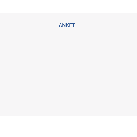
ANKET
2026 © Bu sitenin tüm hakları KLİMİK Derneğine ait