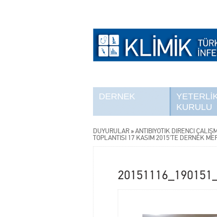
DERNEK
YETERLİ
KURULU
DUYURULAR
»
ANTİBİYOTİK DİRENCİ ÇALIŞ
TOPLANTISI 17 KASIM 2015'TE DERNEK ME
20151116_190151