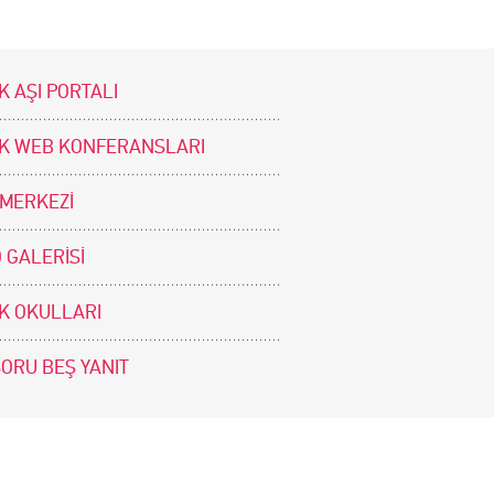
K AŞI PORTALI
İK WEB KONFERANSLARI
 MERKEZİ
 GALERİSİ
İK OKULLARI
SORU BEŞ YANIT
BİZİ TAKİP EDİNİZ