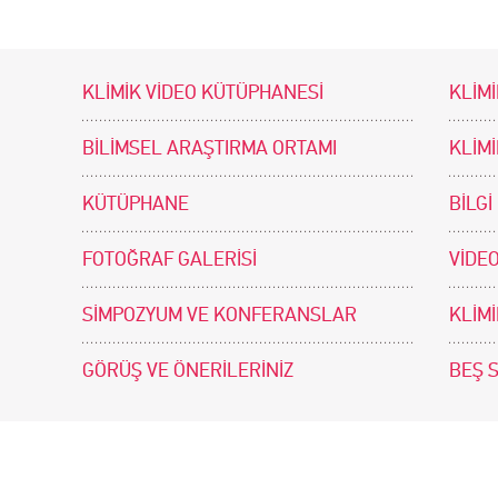
KLİMİK VİDEO KÜTÜPHANESİ
KLİMİ
BİLİMSEL ARAŞTIRMA ORTAMI
KLİM
KÜTÜPHANE
BİLGİ
FOTOĞRAF GALERİSİ
VİDEO
SİMPOZYUM VE KONFERANSLAR
KLİM
GÖRÜŞ VE ÖNERİLERİNİZ
BEŞ 
tir. Tasarım ve Uygulama: .doc