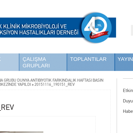
K
ÇALIŞMA
TOPLANTILAR
YAYI
GRUPLARI
MA GRUBU DÜNYA ANTİBİYOTİK FARKINDALIK HAFTASI BASIN
RKEZİNDE YAPILDI
»
20151116_190151_REV
Etkin
Duyu
_REV
Habe