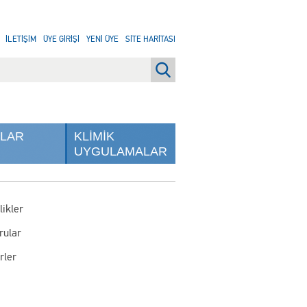
İLETİŞİM
ÜYE GİRİŞİ
YENİ ÜYE
SİTE HARİTASI
NLAR
KLİMİK
UYGULAMALAR
likler
rular
rler