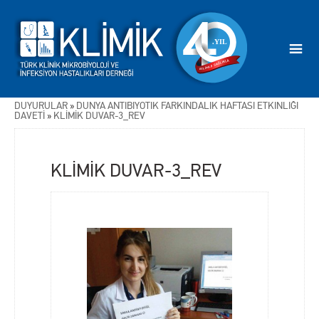
DUYURULAR
»
DÜNYA ANTİBİYOTİK FARKINDALIK HAFTASI ETKİNLİĞİ
DAVETİ
»
KLİMİK DUVAR-3_REV
KLİMİK DUVAR-3_REV