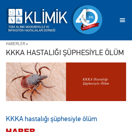
HABERLER
»
KKKA HASTALIĞI ŞÜPHESİYLE ÖLÜM
KKKA hastalığı şüphesiyle ölüm