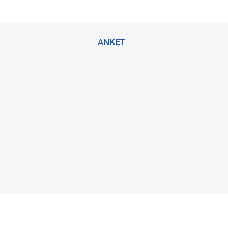
ANKET
2026 © Bu sitenin tüm hakları KLİMİK Derneğine ait