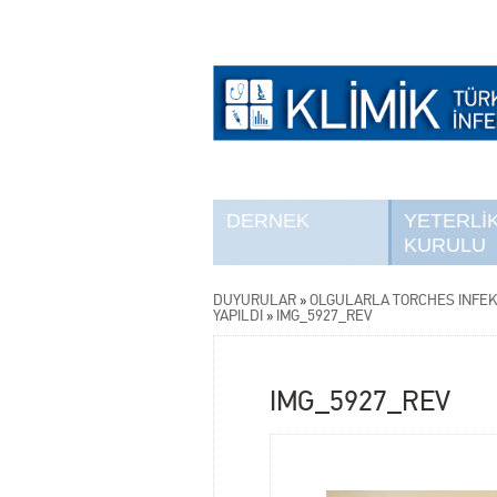
DERNEK
YETERLİ
KURULU
DUYURULAR
»
OLGULARLA TORCHES İNFEKSİ
YAPILDI
»
IMG_5927_REV
IMG_5927_REV