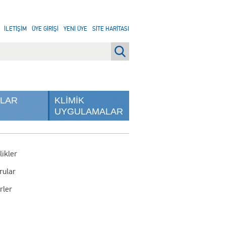
İLETİŞİM
ÜYE GİRİŞİ
YENİ ÜYE
SİTE HARİTASI
NLAR
KLİMİK
UYGULAMALAR
likler
rular
rler