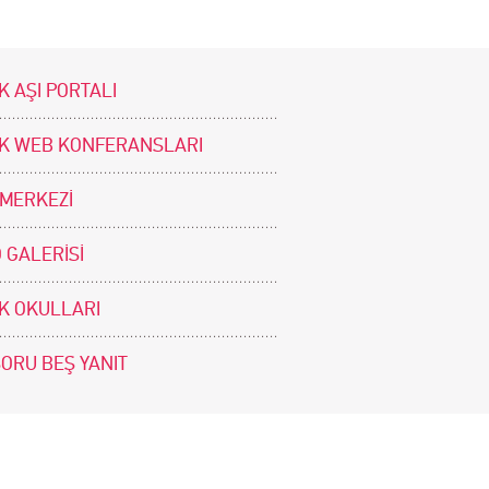
K AŞI PORTALI
İK WEB KONFERANSLARI
 MERKEZİ
 GALERİSİ
İK OKULLARI
SORU BEŞ YANIT
BİZİ TAKİP EDİNİZ