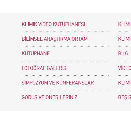
KLİMİK VİDEO KÜTÜPHANESİ
KLİMİ
BİLİMSEL ARAŞTIRMA ORTAMI
KLİM
KÜTÜPHANE
BİLGİ
FOTOĞRAF GALERİSİ
VİDEO
SİMPOZYUM VE KONFERANSLAR
KLİM
GÖRÜŞ VE ÖNERİLERİNİZ
BEŞ 
tir. Tasarım ve Uygulama: .doc