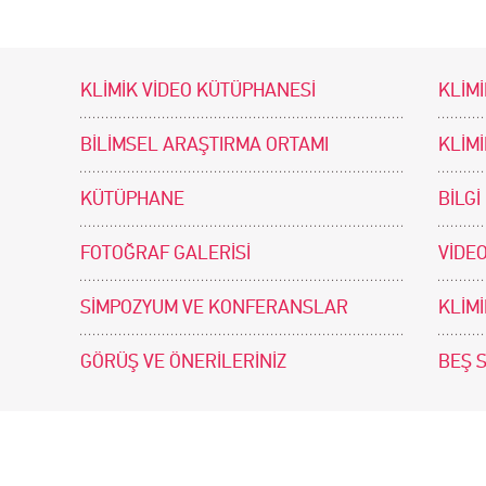
KLİMİK VİDEO KÜTÜPHANESİ
KLİMİ
BİLİMSEL ARAŞTIRMA ORTAMI
KLİM
KÜTÜPHANE
BİLGİ
FOTOĞRAF GALERİSİ
VİDEO
SİMPOZYUM VE KONFERANSLAR
KLİM
GÖRÜŞ VE ÖNERİLERİNİZ
BEŞ 
tir. Tasarım ve Uygulama: .doc