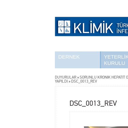
DERNEK
YETERLİ
KURULU
DUYURULAR
»
SORUNLU KRONİK HEPATİT OL
YAPILDI
»
DSC_0013_REV
DSC_0013_REV