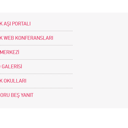
K AŞI PORTALI
İK WEB KONFERANSLARI
 MERKEZİ
 GALERİSİ
İK OKULLARI
SORU BEŞ YANIT
BİZİ TAKİP EDİNİZ