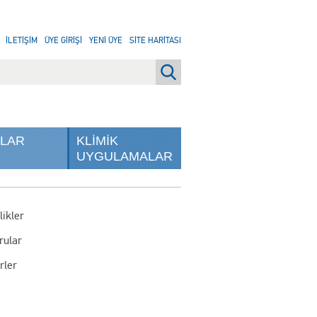
İLETİŞİM
ÜYE GİRİŞİ
YENİ ÜYE
SİTE HARİTASI
NLAR
KLİMİK
UYGULAMALAR
likler
rular
rler