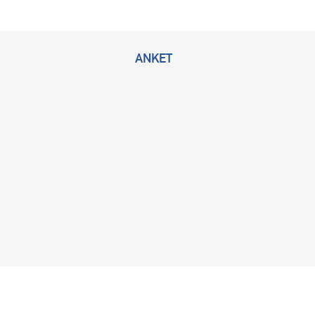
ANKET
2026 © Bu sitenin tüm hakları KLİMİK Derneğine ait