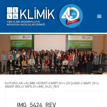
DUYURULAR
»
KLİMİK HEPATİT KAMPI 2014 (28 ŞUBAT-2 MART 2014,
ABANT-BOLU) YAPILDI
»
IMG_5424_REV
IMG_5424_REV