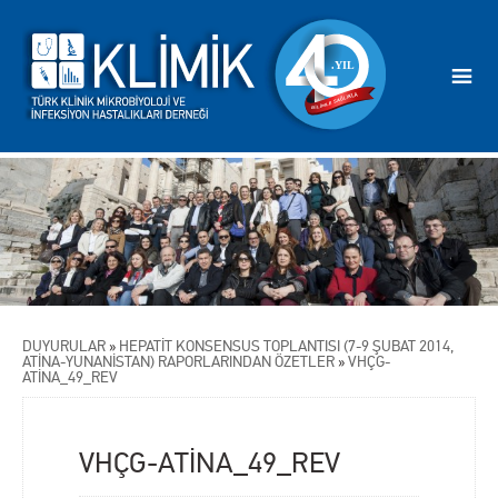
DUYURULAR
»
HEPATİT KONSENSUS TOPLANTISI (7-9 ŞUBAT 2014,
ATİNA-YUNANİSTAN) RAPORLARINDAN ÖZETLER
»
VHÇG-
ATİNA_49_REV
VHÇG-ATİNA_49_REV