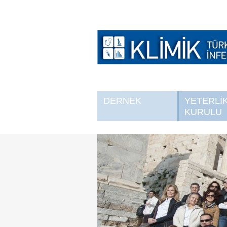
DERNEK
YETERLİ
KURULU