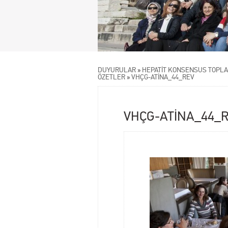
DUYURULAR
»
HEPATİT KONSENSUS TOPLAN
ÖZETLER
»
VHÇG-ATİNA_44_REV
VHÇG-ATİNA_44_