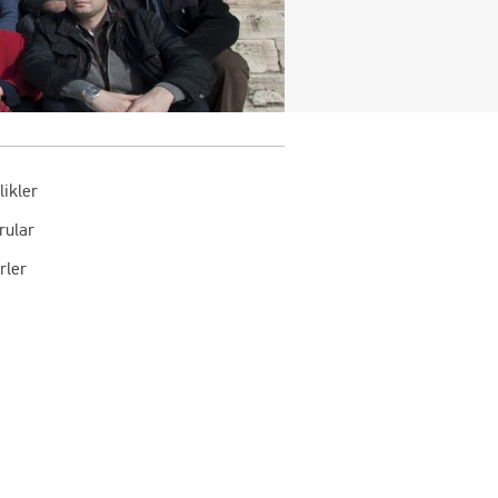
likler
rular
rler