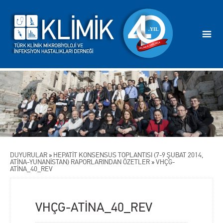
DUYURULAR
»
HEPATİT KONSENSUS TOPLANTISI (7-9 ŞUBAT 2014,
ATİNA-YUNANİSTAN) RAPORLARINDAN ÖZETLER
»
VHÇG-
ATİNA_40_REV
VHÇG-ATİNA_40_REV