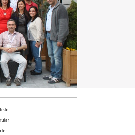
likler
rular
rler