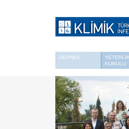
DERNEK
YETERLİ
KURULU