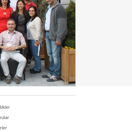
likler
rular
rler