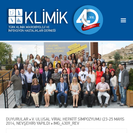
DUYURULAR
»
V. ULUSAL VİRAL HEPATİT SİMPOZYUMU (23-25 MAYIS
2014, NEVŞEHİR) YAPILDI
»
IMG_4309_REV