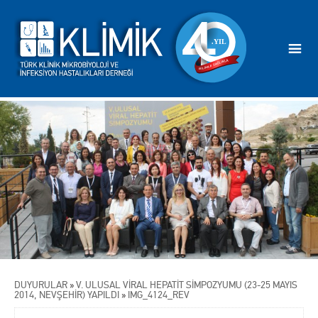
DUYURULAR
»
V. ULUSAL VİRAL HEPATİT SİMPOZYUMU (23-25 MAYIS
2014, NEVŞEHİR) YAPILDI
»
IMG_4124_REV