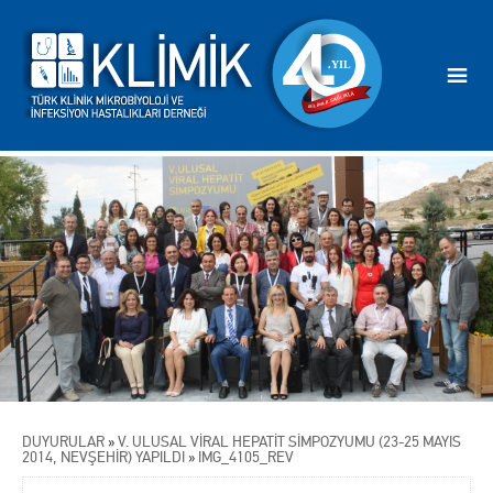
DUYURULAR
»
V. ULUSAL VİRAL HEPATİT SİMPOZYUMU (23-25 MAYIS
2014, NEVŞEHİR) YAPILDI
»
IMG_4105_REV