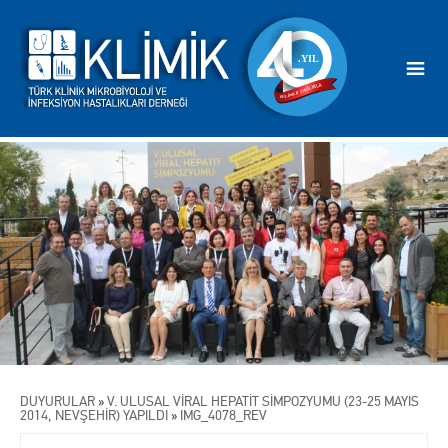
DUYURULAR
»
V. ULUSAL VİRAL HEPATİT SİMPOZYUMU (23-25 MAYIS
2014, NEVŞEHİR) YAPILDI
»
IMG_4078_REV