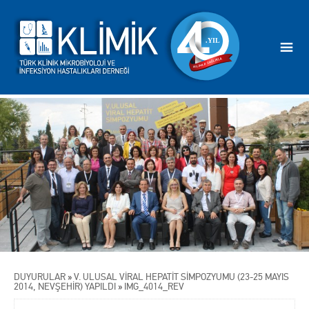
DUYURULAR
»
V. ULUSAL VİRAL HEPATİT SİMPOZYUMU (23-25 MAYIS
2014, NEVŞEHİR) YAPILDI
»
IMG_4014_REV