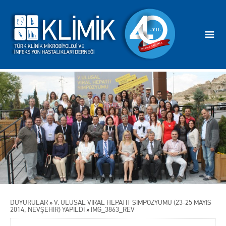
DUYURULAR
»
V. ULUSAL VİRAL HEPATİT SİMPOZYUMU (23-25 MAYIS
2014, NEVŞEHİR) YAPILDI
»
IMG_3863_REV