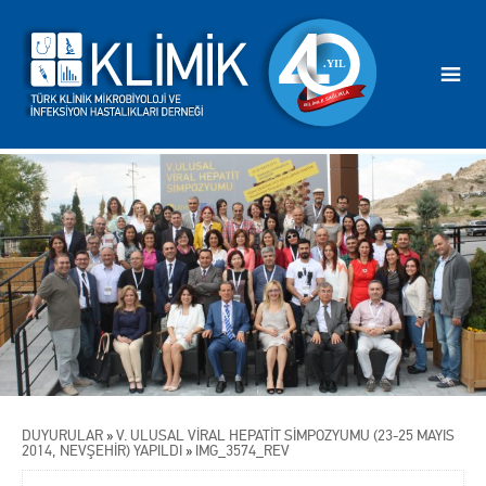
DUYURULAR
»
V. ULUSAL VİRAL HEPATİT SİMPOZYUMU (23-25 MAYIS
2014, NEVŞEHİR) YAPILDI
»
IMG_3574_REV