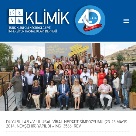
DUYURULAR
»
V. ULUSAL VİRAL HEPATİT SİMPOZYUMU (23-25 MAYIS
2014, NEVŞEHİR) YAPILDI
»
IMG_3566_REV