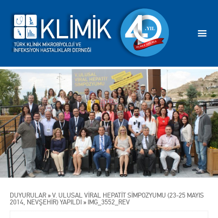
DUYURULAR
»
V. ULUSAL VİRAL HEPATİT SİMPOZYUMU (23-25 MAYIS
2014, NEVŞEHİR) YAPILDI
»
IMG_3552_REV