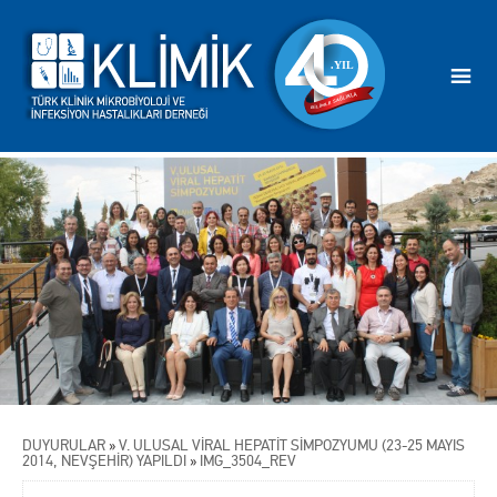
DUYURULAR
»
V. ULUSAL VİRAL HEPATİT SİMPOZYUMU (23-25 MAYIS
2014, NEVŞEHİR) YAPILDI
»
IMG_3504_REV