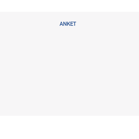
ANKET
2026 © Bu sitenin tüm hakları KLİMİK Derneğine ait