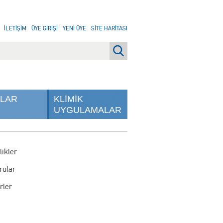
İLETİŞİM
ÜYE GİRİŞİ
YENİ ÜYE
SİTE HARİTASI
NLAR
KLİMİK
UYGULAMALAR
likler
rular
rler