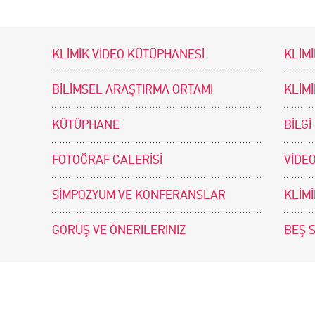
KLİMİK VİDEO KÜTÜPHANESİ
KLİMİ
BİLİMSEL ARAŞTIRMA ORTAMI
KLİM
KÜTÜPHANE
BİLGİ
FOTOĞRAF GALERİSİ
VİDEO
SİMPOZYUM VE KONFERANSLAR
KLİM
GÖRÜŞ VE ÖNERİLERİNİZ
BEŞ 
tir. Tasarım ve Uygulama: .doc