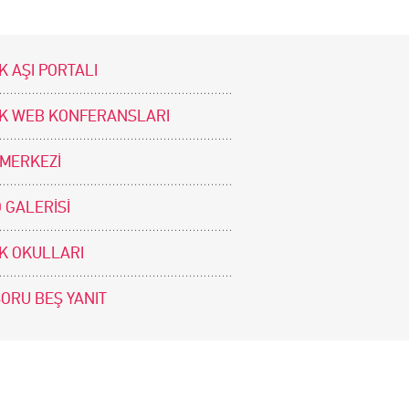
K AŞI PORTALI
İK WEB KONFERANSLARI
 MERKEZİ
 GALERİSİ
İK OKULLARI
SORU BEŞ YANIT
BİZİ TAKİP EDİNİZ