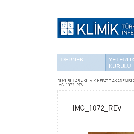
DERNEK
YETERLİ
KURULU
DUYURULAR
»
KLİMİK HEPATİT AKADEMİSİ 2
IMG_1072_REV
IMG_1072_REV