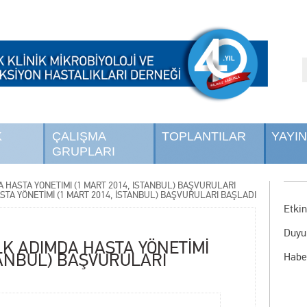
K
ÇALIŞMA
TOPLANTILAR
YAYI
GRUPLARI
A HASTA YÖNETİMİ (1 MART 2014, İSTANBUL) BAŞVURULARI
STA YÖNETİMİ (1 MART 2014, İSTANBUL) BAŞVURULARI BAŞLADI
Etkin
Duyu
LK ADIMDA HASTA YÖNETİMİ
TANBUL) BAŞVURULARI
Habe