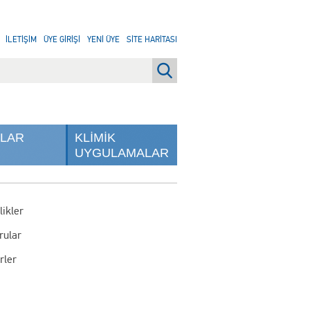
İLETİŞİM
ÜYE GİRİŞİ
YENİ ÜYE
SİTE HARİTASI
NLAR
KLİMİK
UYGULAMALAR
likler
rular
rler