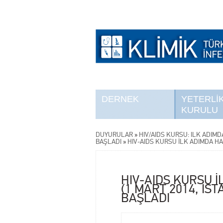
DERNEK
YETERLİ
KURULU
DUYURULAR
»
HIV/AIDS KURSU: İLK ADIMD
BAŞLADI
»
HIV-AIDS KURSU İLK ADIMDA HA
HIV-AIDS KURSU İ
(1 MART 2014, İS
BAŞLADI