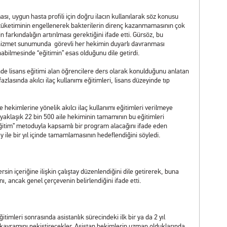
ası, uygun hasta profili için doğru ilacın kullanılarak söz konusu
ç tüketiminin engellenerek bakterilerin direnç kazanmamasının çok
farkındalığın artırılması gerektiğini ifade etti. Gürsöz, bu
izmet sunumunda görevli her hekimin duyarlı davranması
anabilmesinde “eğitimin” esas olduğunu dile getirdi.
esinde lisans eğitimi alan öğrencilere ders olarak konulduğunu anlatan
azlasında akılcı ilaç kullanımı eğitimleri, lisans düzeyinde tıp
e hekimlerine yönelik akılcı ilaç kullanımı eğitimleri verilmeye
aklaşık 22 bin 500 aile hekiminin tamamının bu eğitimleri
 eğitim” metoduyla kapsamlı bir program alacağını ifade eden
y ile bir yıl içinde tamamlamasının hedeflendiğini söyledi.
sin içeriğine ilişkin çalıştay düzenlendiğini dile getirerek, buna
 ancak genel çerçevenin belirlendiğini ifade etti.
ğitimleri sonrasında asistanlık sürecindeki ilk bir ya da 2 yıl
aç kavramını pekiştirecekler. Asistan hekimlerin uzman olduklarında