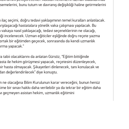
semelerini, bunu tutum ve davranış değişikliği haline getirmelerini
aç seçimi, doğru tedavi yaklaşımının temel kuralları anlatılacak.
arşılaşacağı hastatalara yönelik vaka çalışması yapılacak. Bu
vakaya nasıl yaklaşacağı, tedavi seçeneklerinin ne olacağı,
ediği incelenecek. Uzman eğiticiler eşliğinde doğru reçete yazma
ün ortak bir eğitimden geçecek, sonrasında da kendi uzmanlık
ştırma yapacak.”
 tabii olacaklarını da anlatan Gürsöz, “Eğitim bittiğinde
 hasta ile hekim görüşmesi yapacak, reçetesini düzenleyecek,
ir hasta olmayacak. Şikayetleri dinlenecek, tanı konulacak ve
dan değerlendirilecek” diye konuştu.
 ne olacağına Bilim Kurulunun karar vereceğini, bunun henüz
ime bir sınav hakkı daha verilebilir ya da tekrar bir eğitim daha
navı geçmeyen asistan hekim, uzmanlık eğitimini