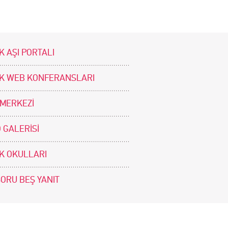
K AŞI PORTALI
İK WEB KONFERANSLARI
 MERKEZİ
 GALERİSİ
İK OKULLARI
SORU BEŞ YANIT
BİZİ TAKİP EDİNİZ