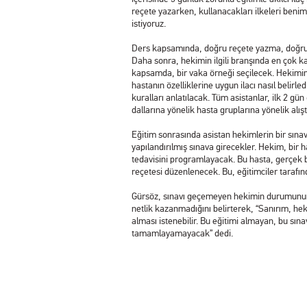
reçete yazarken, kullanacakları ilkeleri benim
istiyoruz.
Ders kapsamında, doğru reçete yazma, doğru il
Daha sonra, hekimin ilgili branşında en çok k
kapsamda, bir vaka örneği seçilecek. Hekimin 
hastanın özelliklerine uygun ilacı nasıl belirl
kuralları anlatılacak. Tüm asistanlar, ilk 2 g
dallarına yönelik hasta gruplarına yönelik alı
Eğitim sonrasında asistan hekimlerin bir sınava
yapılandırılmış sınava girecekler. Hekim, bir
tedavisini programlayacak. Bu hasta, gerçek b
reçetesi düzenlenecek. Bu, eğitimciler tarafın
Gürsöz, sınavı geçemeyen hekimin durumunun
netlik kazanmadığını belirterek, “Sanırım, hek
alması istenebilir. Bu eğitimi almayan, bu sı
tamamlayamayacak” dedi.