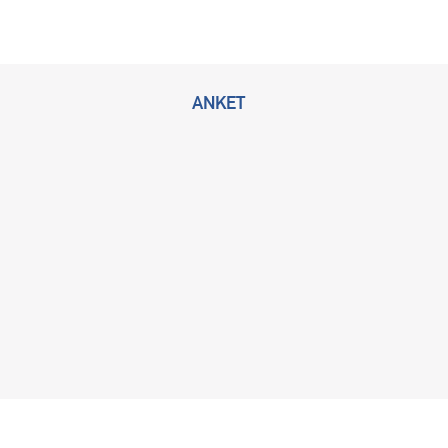
ANKET
2026 © Bu sitenin tüm hakları KLİMİK Derneğine ait