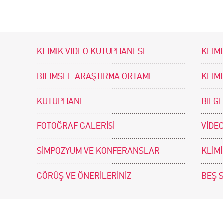
KLİMİK VİDEO KÜTÜPHANESİ
KLİMİ
BİLİMSEL ARAŞTIRMA ORTAMI
KLİM
KÜTÜPHANE
BİLGİ
FOTOĞRAF GALERİSİ
VİDEO
SİMPOZYUM VE KONFERANSLAR
KLİM
GÖRÜŞ VE ÖNERİLERİNİZ
BEŞ 
tir. Tasarım ve Uygulama: .doc