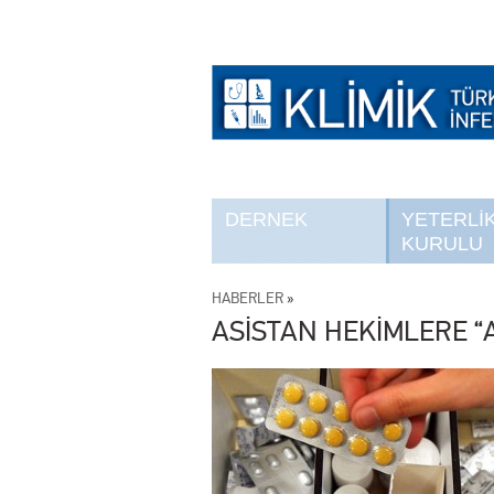
DERNEK
YETERLİ
KURULU
HABERLER
»
ASİSTAN HEKİMLERE “AK