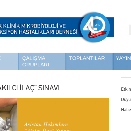
K
ÇALIŞMA
TOPLANTILAR
YAYI
GRUPLARI
ILCI İLAÇ” SINAVI
Etkin
Duyu
Habe