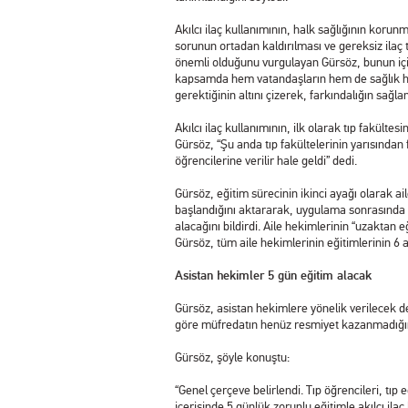
Akılcı ilaç kullanımının, halk sağlığının korunm
sorunun ortadan kaldırılması ve gereksiz ila
önemli olduğunu vurgulayan Gürsöz, bunun için 
kapsamda hem vatandaşların hem de sağlık h
gerektiğinin altını çizerek, farkındalığın sağl
Akılcı ilaç kullanımının, ilk olarak tıp fakült
Gürsöz, “Şu anda tıp fakültelerinin yarısından f
öğrencilerine verilir hale geldi” dedi.
Gürsöz, eğitim sürecinin ikinci ayağı olarak ail
başlandığını aktararak, uygulama sonrasında y
alacağını bildirdi. Aile hekimlerinin “uzaktan
Gürsöz, tüm aile hekimlerinin eğitimlerinin 6 a
Asistan hekimler 5 gün eğitim alacak
Gürsöz, asistan hekimlere yönelik verilecek der
göre müfredatın henüz resmiyet kazanmadığını,
Gürsöz, şöyle konuştu:
“Genel çerçeve belirlendi. Tıp öğrencileri, tıp e
içerisinde 5 günlük zorunlu eğitimle akılcı il