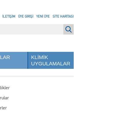
İLETİŞİM
ÜYE GİRİŞİ
YENİ ÜYE
SİTE HARİTASI
NLAR
KLİMİK
UYGULAMALAR
likler
rular
rler