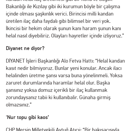
Bakanlığı ile Kızılay gibi iki kurumun böyle bir çalışma
içinde olması şaşkınlık verici. Birincisi milli kandan
üretilen ilaç daha faydalı gibi bilimsel bir veri yok.
İkincisi bir hekim olarak şunun kanı haram şunun kanı
helal nasıl diyebiliriz. Olayları hayretler içinde izliyoruz.”
Diyanet ne diyor?
DİYANET İşleri Başkanlığı Alo Fetva Hattı: “Helal kandan
kasıt nedir bilmiyoruz. Bunlar yeni konular. Ancak ilacı
helalinden üretme şansı varsa buna yönelinmeli. Yoksa
zaruret durumlarında haramlar helal olur. Başka
şansınız yoksa domuz içerikli bir ilaç kullanmak
zorundaysanız tabii ki kullanıbalir. Günaha girmiş
olmazsınız.”
Nur topu gibi kaos’
‘
CHP Mersin Milletvekili Aytuğ Atıcıi: “Bir bakışaçısıyla