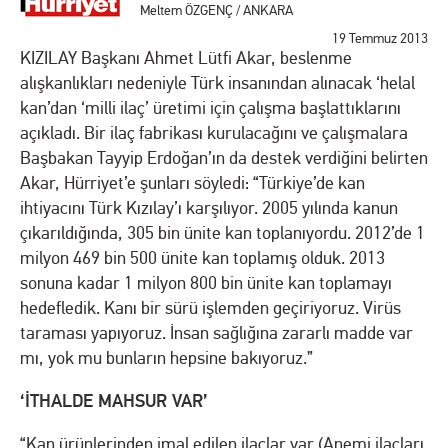
Meltem ÖZGENÇ / ANKARA
19 Temmuz 2013
KIZILAY Başkanı Ahmet Lütfi Akar, beslenme
alışkanlıkları nedeniyle Türk insanından alınacak ‘helal
kan’dan ‘milli ilaç’ üretimi için çalışma başlattıklarını
açıkladı. Bir ilaç fabrikası kurulacağını ve çalışmalara
Başbakan Tayyip Erdoğan’ın da destek verdiğini belirten
Akar, Hürriyet’e şunları söyledi: “Türkiye’de kan
ihtiyacını Türk Kızılay’ı karşılıyor. 2005 yılında kanun
çıkarıldığında, 305 bin ünite kan toplanıyordu. 2012’de 1
milyon 469 bin 500 ünite kan toplamış olduk. 2013
sonuna kadar 1 milyon 800 bin ünite kan toplamayı
hedefledik. Kanı bir sürü işlemden geçiriyoruz. Virüs
taraması yapıyoruz. İnsan sağlığına zararlı madde var
mı, yok mu bunların hepsine bakıyoruz.”
‘İTHALDE MAHSUR VAR’
“Kan ürünlerinden imal edilen ilaçlar var (Anemi ilaçları