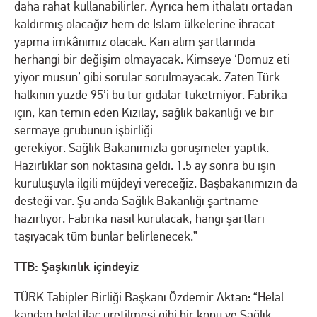
daha rahat kullanabilirler. Ayrıca hem ithalatı ortadan
kaldırmış olacağız hem de İslam ülkelerine ihracat
yapma imkânımız olacak. Kan alım şartlarında
herhangi bir değişim olmayacak. Kimseye ‘Domuz eti
yiyor musun’ gibi sorular sorulmayacak. Zaten Türk
halkının yüzde 95’i bu tür gıdalar tüketmiyor. Fabrika
için, kan temin eden Kızılay, sağlık bakanlığı ve bir
sermaye grubunun işbirliği
gerekiyor. Sağlık Bakanımızla görüşmeler yaptık.
Hazırlıklar son noktasına geldi. 1.5 ay sonra bu işin
kuruluşuyla ilgili müjdeyi vereceğiz. Başbakanımızın da
desteği var. Şu anda Sağlık Bakanlığı şartname
hazırlıyor. Fabrika nasıl kurulacak, hangi şartları
taşıyacak tüm bunlar belirlenecek.”
TTB: Şaşkınlık içindeyiz
TÜRK Tabipler Birliği Başkanı Özdemir Aktan: “Helal
kandan helal ilaç üretilmesi gibi bir konu ve Sağlık