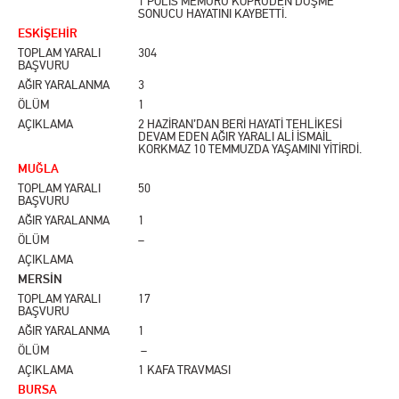
1 POLİS MEMURU KÖPRÜDEN DÜŞME
SONUCU HAYATINI KAYBETTİ.
ESKİŞEHİR
TOPLAM YARALI
304
BAŞVURU
AĞIR YARALANMA
3
ÖLÜM
1
AÇIKLAMA
2 HAZİRAN’DAN BERİ HAYATİ TEHLİKESİ
DEVAM EDEN AĞIR YARALI ALİ İSMAİL
KORKMAZ 10 TEMMUZDA YAŞAMINI YİTİRDİ.
MUĞLA
TOPLAM YARALI
50
BAŞVURU
AĞIR YARALANMA
1
ÖLÜM
–
AÇIKLAMA
MERSİN
TOPLAM YARALI
17
BAŞVURU
AĞIR YARALANMA
1
ÖLÜM
–
AÇIKLAMA
1 KAFA TRAVMASI
BURSA