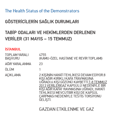
The Health Status of the Demonstrators
GÖSTERİCİLERİN SAĞLIK DURUMLARI
TABİP ODALARI VE HEKİMLERDEN DERLENEN
VERİLER (31 MAYIS – 15 TEMMUZ)
İSTANBUL
TOPLAM YARALI
4755
BAŞVURU
(KAMU-ÖZEL HASTANE VE REVİR TOPLAMI)
AĞIR YARALANMA
23
ÖLÜM
1
AÇIKLAMA
2 KİŞİNİN HAYATİ TEHLİKESİ DEVAM EDİYOR.8
KİŞİ AĞIR-KIRIKLI KAFA TRAVMASINA
UĞRADI.6 KİŞİ GÖZÜNÜ KAYBETTİ.
7-8 TEMMUZ
2013 VERİLERİ
GAZ KAPSÜLÜ NEDENİYLE BİR
KİŞİ AĞIR KAFAT RAVMASINA UĞRADI, HAYATİ
TEHLİKESİ MEVCUTBİR KİŞİ DE KAPSÜL
ÇARPMASI NEDENİYLE TESTİS TORSİYONU
GELİŞTİ.
GAZDAN ETKİLENME VE GAZ