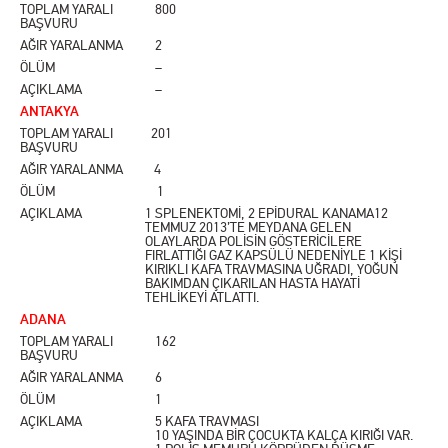
TOPLAM YARALI
800
BAŞVURU
AĞIR YARALANMA
2
ÖLÜM
–
AÇIKLAMA
–
ANTAKYA
TOPLAM YARALI
201
BAŞVURU
AĞIR YARALANMA
4
ÖLÜM
1
AÇIKLAMA
1 SPLENEKTOMİ, 2 EPİDURAL KANAMA12
TEMMUZ 2013’TE MEYDANA GELEN
OLAYLARDA POLİSİN GÖSTERİCİLERE
FIRLATTIĞI GAZ KAPSÜLÜ NEDENİYLE 1 KİŞİ
KIRIKLI KAFA TRAVMASINA UĞRADI, YOĞUN
BAKIMDAN ÇIKARILAN HASTA HAYATİ
TEHLİKEYİ ATLATTI.
ADANA
TOPLAM YARALI
162
BAŞVURU
AĞIR YARALANMA
6
ÖLÜM
1
AÇIKLAMA
5 KAFA TRAVMASI
10 YAŞINDA BİR ÇOCUKTA KALÇA KIRIĞI VAR.