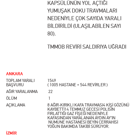
KAPSÜLÜNÜN YOL AÇTIĞI
YUMUŞAK DOKU TRAVMALARI
NEDENİYLE ÇOK SAYIDA YARALI
BİLDİRİLDİ (ULAŞILABİLEN SAYI
80).
TMMOB REVİRİ SALDIRIYA UĞRADI
ANKARA
TOPLAM YARALI
1549
BAŞVURU
( 1005 HASTANE + 544 REVİRLER )
AĞIR YARALANMA
22
ÖLÜM
1
AÇIKLAMA
8 AĞIR-KIRIKLI KAFA TRAVMASI4 KİŞİ GÖZÜNÜ
KAYBETTİ14 TEMMUZ GECESİ POLİSİN
FIRLATTIĞI GAZ FİŞEĞİ NEDENİYLE
KAFASINDAN YARALANAN AYDIN AY’IN
NUMUNE HASTANESİ BEYİN CERRAHİSİ
YOĞUN BAKIMDA TAKİBİ SÜRÜYOR.
İZMİR