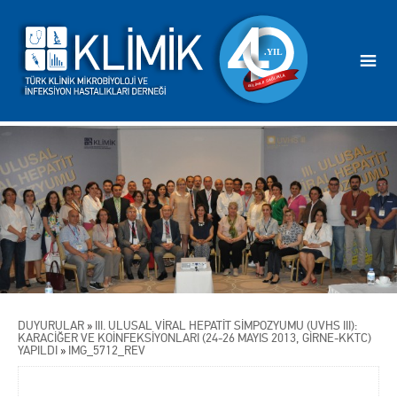
DUYURULAR
»
III. ULUSAL VİRAL HEPATİT SİMPOZYUMU (UVHS III):
KARACİĞER VE KOİNFEKSİYONLARI (24-26 MAYIS 2013, GİRNE-KKTC)
YAPILDI
»
IMG_5712_REV